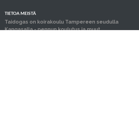
TIETOA MEISTÄ
Taidogas on koirakoulu Tampereen seudulla
Kangasalla - pennun koulutus ja muut
koiraharrastukset yhden katon alla.
OIKOTIET
Verkkokauppa
Verkkokaupan sopimus- ja palveluehdot
Hallin varausehdot
Evästekäytäntö
Tietosuojakäytäntö