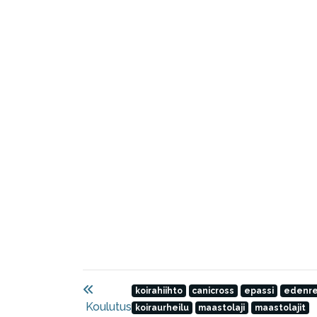
koirahiihto
canicross
epassi
edenr
Koulutus
koiraurheilu
maastolaji
maastolajit