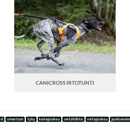
CANICROSS IRTOTUNTI
ed
smartum
tyky
koirajuoksu
vetohiihto
vetojuoksu
juoksemin