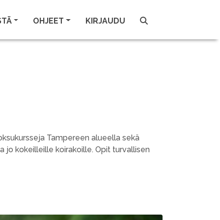
STÄ
OHJEET
KIRJAUDU
juoksukursseja Tampereen alueella sekä
 jo kokeilleille koirakoille. Opit turvallisen