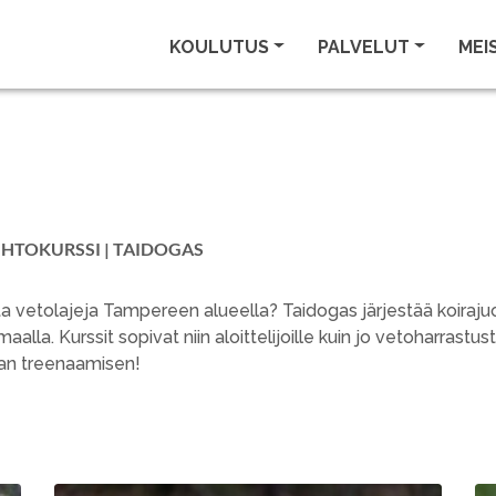
KOULUTUS
PALVELUT
MEI
IHTOKURSSI | TAIDOGAS
ita vetolajeja Tampereen alueella? Taidogas järjestää koira
alla. Kurssit sopivat niin aloittelijoille kuin jo vetoharrastusta
ivan treenaamisen!