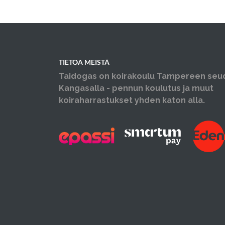
TIETOA MEISTÄ
Taidogas on koirakoulu Tampereen seu
Kangasalla - pennun koulutus ja muut
koiraharrastukset yhden katon alla.