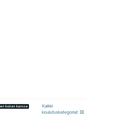
Kaikki
en koiran kanssa
koulutuskategoriat