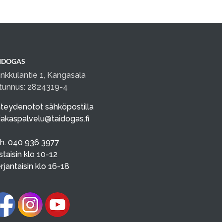
IDOGAS
nkkulantie 1, Kangasala
tunnus: 2824319-4
teydenotot sähköpostilla
iakaspalvelu@taidogas.fi
h. 040 936 3977
istaisin klo 10-12
rjantaisin klo 16-18