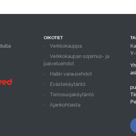
OIKOTIET
TA
dulla
Verkkokauppa
Ka
Y-
Verkkokaupan sopimus- ja
palveluehdot
Yh
as
Hallin varausehdot
Evästekäytäntö
pu
Tietosuojakäytäntö
Ti
Pe
Ajankohtaista