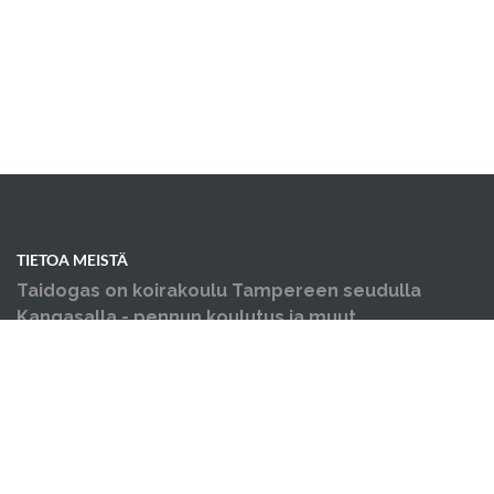
TIETOA MEISTÄ
Taidogas on koirakoulu Tampereen seudulla
Kangasalla - pennun koulutus ja muut
koiraharrastukset yhden katon alla.