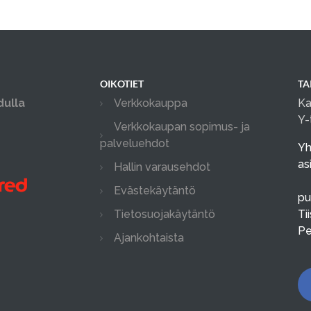
OIKOTIET
TA
dulla
Verkkokauppa
Ka
Y-
Verkkokaupan sopimus- ja
palveluehdot
Yh
as
Hallin varausehdot
Evästekäytäntö
pu
Tietosuojakäytäntö
Ti
Pe
Ajankohtaista