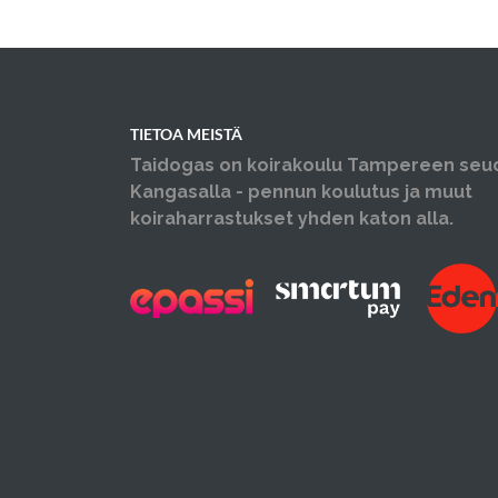
TIETOA MEISTÄ
Taidogas on koirakoulu Tampereen seu
Kangasalla - pennun koulutus ja muut
koiraharrastukset yhden katon alla.