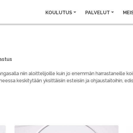
KOULUTUS
PALVELUT
MEI
rastus
salla niin aloittelijoille kuin jo enemmän harrastaneille koir
eessa keskitytään yksittäisiin esteisiin ja ohjaustaitoihin