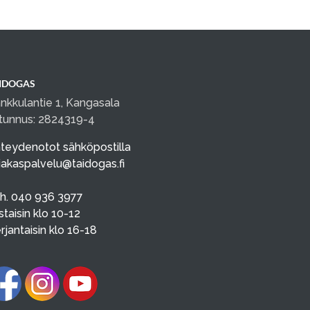
IDOGAS
nkkulantie 1, Kangasala
tunnus: 2824319-4
teydenotot sähköpostilla
iakaspalvelu@taidogas.fi
h. 040 936 3977
istaisin klo 10-12
rjantaisin klo 16-18