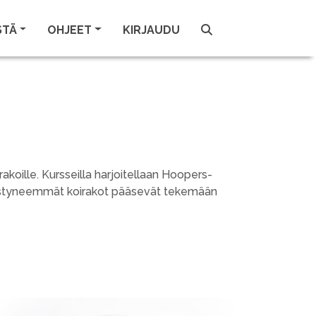
STÄ
OHJEET
KIRJAUDU
akoille. Kursseilla harjoitellaan Hoopers-
, edistyneemmät koirakot pääsevät tekemään