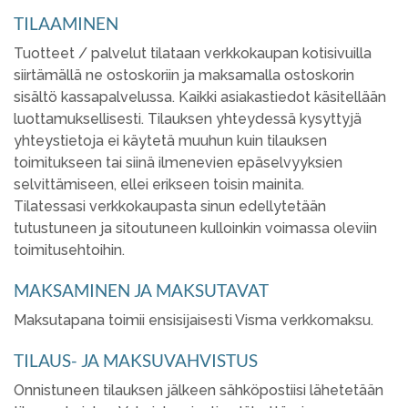
TILAAMINEN
Tuotteet / palvelut tilataan verkkokaupan kotisivuilla
siirtämällä ne ostoskoriin ja maksamalla ostoskorin
sisältö kassapalvelussa. Kaikki asiakastiedot käsitellään
luottamuksellisesti. Tilauksen yhteydessä kysyttyjä
yhteystietoja ei käytetä muuhun kuin tilauksen
toimitukseen tai siinä ilmenevien epäselvyyksien
selvittämiseen, ellei erikseen toisin mainita.
Tilatessasi verkkokaupasta sinun edellytetään
tutustuneen ja sitoutuneen kulloinkin voimassa oleviin
toimitusehtoihin.
MAKSAMINEN JA MAKSUTAVAT
Maksutapana toimii ensisijaisesti Visma verkkomaksu.
TILAUS- JA MAKSUVAHVISTUS
Onnistuneen tilauksen jälkeen sähköpostiisi lähetetään