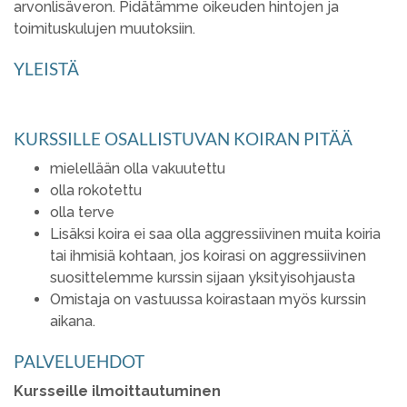
arvonlisäveron. Pidätämme oikeuden hintojen ja
toimituskulujen muutoksiin.
YLEISTÄ
KURSSILLE OSALLISTUVAN KOIRAN PITÄÄ
mielellään olla vakuutettu
olla rokotettu
olla terve
Lisäksi koira ei saa olla aggressiivinen muita koiria
tai ihmisiä kohtaan, jos koirasi on aggressiivinen
suosittelemme kurssin sijaan yksityisohjausta
Omistaja on vastuussa koirastaan myös kurssin
aikana.
PALVELUEHDOT
Kursseille ilmoittautuminen