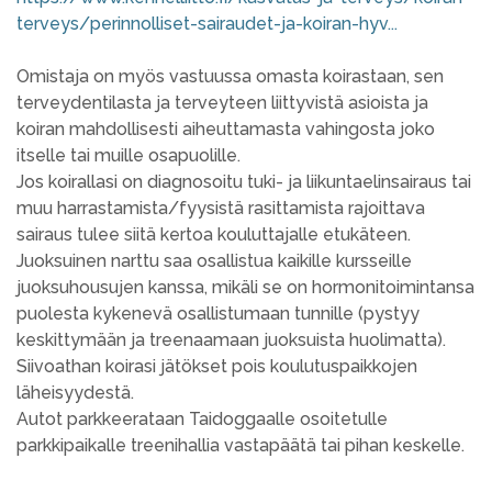
terveys/perinnolliset-sairaudet-ja-koiran-hyv...
Omistaja on myös vastuussa omasta koirastaan, sen
terveydentilasta ja terveyteen liittyvistä asioista ja
koiran mahdollisesti aiheuttamasta vahingosta joko
itselle tai muille osapuolille.
Jos koirallasi on diagnosoitu tuki- ja liikuntaelinsairaus tai
muu harrastamista/fyysistä rasittamista rajoittava
sairaus tulee siitä kertoa kouluttajalle etukäteen.
Juoksuinen narttu saa osallistua kaikille kursseille
juoksuhousujen kanssa, mikäli se on hormonitoimintansa
puolesta kykenevä osallistumaan tunnille (pystyy
keskittymään ja treenaamaan juoksuista huolimatta).
Siivoathan koirasi jätökset pois koulutuspaikkojen
läheisyydestä.
Autot parkkeerataan Taidoggaalle osoitetulle
parkkipaikalle treenihallia vastapäätä tai pihan keskelle.