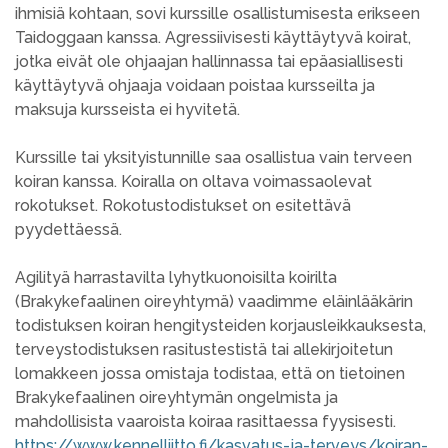
ihmisiä kohtaan, sovi kurssille osallistumisesta erikseen
Taidoggaan kanssa. Agressiivisesti käyttäytyvä koirat,
jotka eivät ole ohjaajan hallinnassa tai epäasiallisesti
käyttäytyvä ohjaaja voidaan poistaa kursseilta ja
maksuja kursseista ei hyvitetä.
Kurssille tai yksityistunnille saa osallistua vain terveen
koiran kanssa. Koiralla on oltava voimassaolevat
rokotukset. Rokotustodistukset on esitettävä
pyydettäessä.
Agilityä harrastavilta lyhytkuonoisilta koirilta
(Brakykefaalinen oireyhtymä) vaadimme eläinlääkärin
todistuksen koiran hengitysteiden korjausleikkauksesta,
terveystodistuksen rasitustestistä tai allekirjoitetun
lomakkeen jossa omistaja todistaa, että on tietoinen
Brakykefaalinen oireyhtymän ongelmista ja
mahdollisista vaaroista koiraa rasittaessa fyysisesti.
https://www.kennelliitto.fi/kasvatus-ja-terveys/koiran-