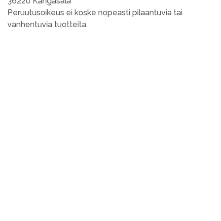
36220 Kangasala
Peruutusoikeus ei koske nopeasti pilaantuvia tai
vanhentuvia tuotteita.