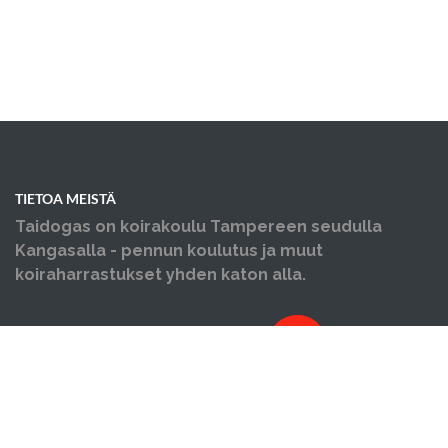
TIETOA MEISTÄ
Taidogas on koirakoulu Tampereen seudulla
Kangasalla - pennun koulutus ja muut
koiraharrastukset yhden katon alla.
OIKOTIET
Verkkokauppa