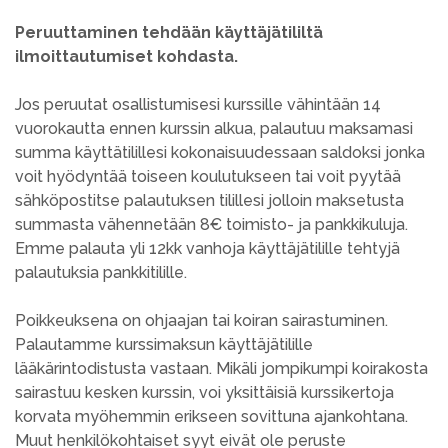
Peruuttaminen tehdään käyttäjätililtä
ilmoittautumiset kohdasta.
Jos peruutat osallistumisesi kurssille vähintään 14
vuorokautta ennen kurssin alkua, palautuu maksamasi
summa käyttätilillesi kokonaisuudessaan saldoksi jonka
voit hyödyntää toiseen koulutukseen tai voit pyytää
sähköpostitse palautuksen tilillesi jolloin maksetusta
summasta vähennetään 8€ toimisto- ja pankkikuluja.
Emme palauta yli 12kk vanhoja käyttäjätilille tehtyjä
palautuksia pankkitilille.
Poikkeuksena on ohjaajan tai koiran sairastuminen.
Palautamme kurssimaksun käyttäjätilille
lääkärintodistusta vastaan. Mikäli jompikumpi koirakosta
sairastuu kesken kurssin, voi yksittäisiä kurssikertoja
korvata myöhemmin erikseen sovittuna ajankohtana.
Muut henkilökohtaiset syyt eivät ole peruste