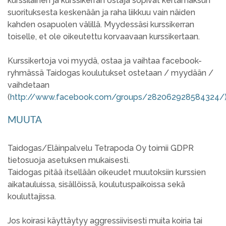
kurssilainen ja kurssikerran ostaja sopivat kertamaksun
suorituksesta keskenään ja raha liikkuu vain näiden
kahden osapuolen välillä. Myydessäsi kurssikerran
toiselle, et ole oikeutettu korvaavaan kurssikertaan.
Kurssikertoja voi myydä, ostaa ja vaihtaa facebook-
ryhmässä Taidogas koulutukset ostetaan / myydään /
vaihdetaan
(
http://www.facebook.com/groups/282062928584324/
MUUTA
Taidogas/Eläinpalvelu Tetrapoda Oy toimii GDPR
tietosuoja asetuksen mukaisesti.
Taidogas pitää itsellään oikeudet muutoksiin kurssien
aikatauluissa, sisällöissä, koulutuspaikoissa sekä
kouluttajissa.
Jos koirasi käyttäytyy aggressiivisesti muita koiria tai