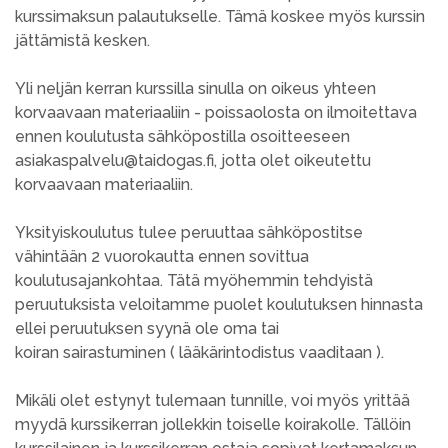
kurssimaksun palautukselle. Tämä koskee myös kurssin
jättämistä kesken.
Yli neljän kerran kurssilla sinulla on oikeus yhteen
korvaavaan materiaaliin - poissaolosta on ilmoitettava
ennen koulutusta sähköpostilla osoitteeseen
asiakaspalvelu@taidogas.fi, jotta olet oikeutettu
korvaavaan materiaaliin.
Yksityiskoulutus tulee peruuttaa sähköpostitse
vähintään 2 vuorokautta ennen sovittua
koulutusajankohtaa. Tätä myöhemmin tehdyistä
peruutuksista veloitamme puolet koulutuksen hinnasta
ellei peruutuksen syynä ole oma tai
koiran sairastuminen ( lääkärintodistus vaaditaan ).
Mikäli olet estynyt tulemaan tunnille, voi myös yrittää
myydä kurssikerran jollekkin toiselle koirakolle. Tällöin