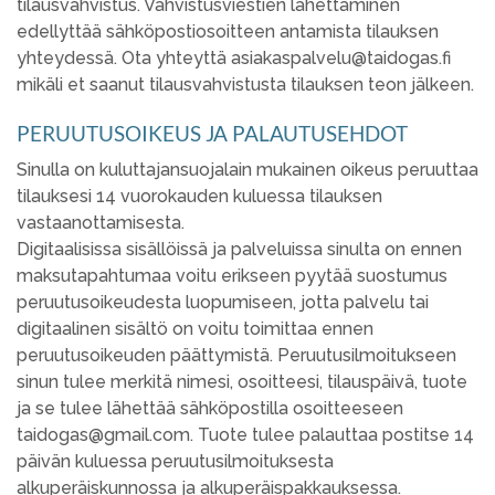
tilausvahvistus. Vahvistusviestien lähettäminen
edellyttää sähköpostiosoitteen antamista tilauksen
yhteydessä. Ota yhteyttä asiakaspalvelu@taidogas.fi
mikäli et saanut tilausvahvistusta tilauksen teon jälkeen.
PERUUTUSOIKEUS JA PALAUTUSEHDOT
Sinulla on kuluttajansuojalain mukainen oikeus peruuttaa
tilauksesi 14 vuorokauden kuluessa tilauksen
vastaanottamisesta.
Digitaalisissa sisällöissä ja palveluissa sinulta on ennen
maksutapahtumaa voitu erikseen pyytää suostumus
peruutusoikeudesta luopumiseen, jotta palvelu tai
digitaalinen sisältö on voitu toimittaa ennen
peruutusoikeuden päättymistä. Peruutusilmoitukseen
sinun tulee merkitä nimesi, osoitteesi, tilauspäivä, tuote
ja se tulee lähettää sähköpostilla osoitteeseen
taidogas@gmail.com. Tuote tulee palauttaa postitse 14
päivän kuluessa peruutusilmoituksesta
alkuperäiskunnossa ja alkuperäispakkauksessa.