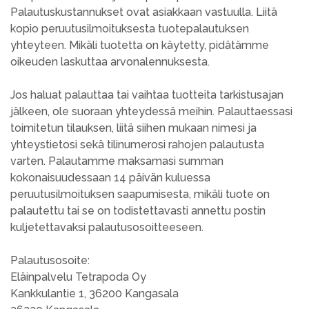
Palautuskustannukset ovat asiakkaan vastuulla. Liitä
kopio peruutusilmoituksesta tuotepalautuksen
yhteyteen. Mikäli tuotetta on käytetty, pidätämme
oikeuden laskuttaa arvonalennuksesta.
Jos haluat palauttaa tai vaihtaa tuotteita tarkistusajan
jälkeen, ole suoraan yhteydessä meihin. Palauttaessasi
toimitetun tilauksen, liitä siihen mukaan nimesi ja
yhteystietosi sekä tilinumerosi rahojen palautusta
varten. Palautamme maksamasi summan
kokonaisuudessaan 14 päivän kuluessa
peruutusilmoituksen saapumisesta, mikäli tuote on
palautettu tai se on todistettavasti annettu postin
kuljetettavaksi palautusosoitteeseen.
Palautusosoite:
Eläinpalvelu Tetrapoda Oy
Kankkulantie 1, 36200 Kangasala