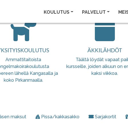
KOULUTUS
PALVELUT
MEI
YKSITYISKOULUTUS
ÄKKILÄHDÖT
Ammattitaitoista
Täältä löydät vapaat pai
ngelmakoirakoulutusta
kursseille, joiden alkuun on e
reen lähellä Kangasalla ja
kaksi viikkoa.
koko Pirkanmaalla.
äsen maksut
Pissa/kakkasakko
Sarjakortit