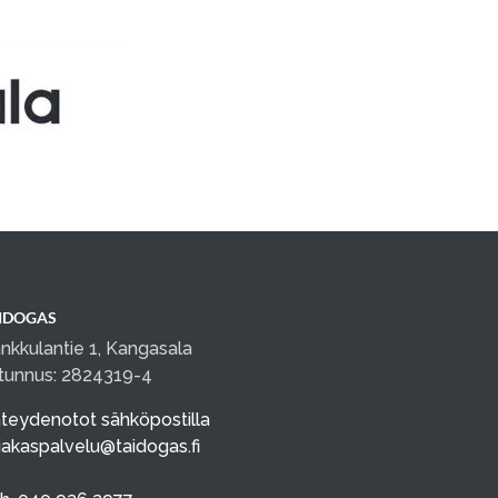
IDOGAS
nkkulantie 1, Kangasala
tunnus: 2824319-4
teydenotot sähköpostilla
iakaspalvelu@taidogas.fi