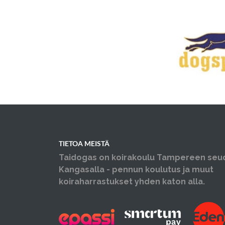
TIETOA MEISTÄ
Taidogas on koirakoulu Tampereen seu
Kangasalla - pennun koulutus ja muut
koiraharrastukset yhden katon alla.