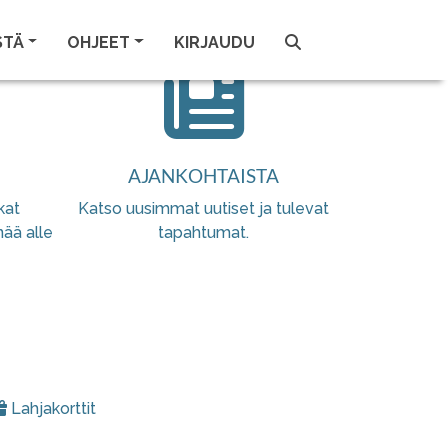
STÄ
OHJEET
KIRJAUDU
AJANKOHTAISTA
kat
Katso uusimmat uutiset ja tulevat
nää alle
tapahtumat.
Lahjakorttit