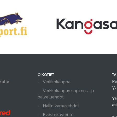
OIKOTIET
TA
dulla
Verkkokauppa
Ka
Y-
Verkkokaupan sopimus- ja
palveluehdot
Yh
as
Hallin varausehdot
Evästekäytäntö