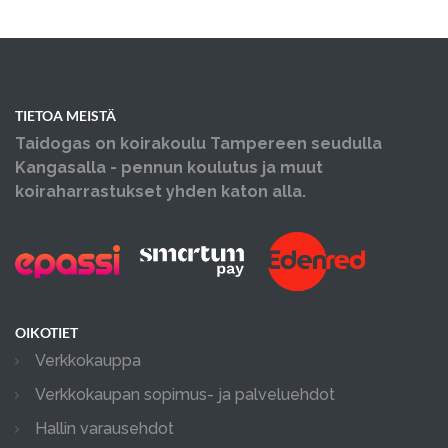
TIETOA MEISTÄ
Taidogas on koirakoulu Tampereen seudulla
Kangasalla - pennun koulutus ja muut
koiraharrastukset yhden katon alla.
OIKOTIET
Verkkokauppa
Verkkokaupan sopimus- ja palveluehdot
Hallin varausehdot