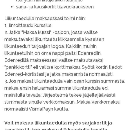
sarja- ja kausikortit tilavuokraukseen
Liikuntaedulla maksaessasi toimi näin:
1. Ilmoittaudu kurssille
2. Jatka "Maksa kurssi" -osioon, jossa valitse
maksutavaksi liikuntaetu klikkaamalla kyseisen
liikuntaedun tarjoajan logoa. Kaikkiin muihin
liikuntaetuihin on oma nappi paitsi Edenrediin.
Edenredillä maksaessasi valitse maksutavaksi
"pankkikortti" eli valitse korttimaksu. Syötä kortin tiedot
Edenred-kortistasi ja jatka maksamista normaalisti.
3. Jos maksat liikuntaedulla vain osan kurssin summasta,
maksa ensin haluamasi summa liikuntaedulla ed.
mainitulla tavalla. Järjestelmä tekee jäljellejäävästä
summasta sinulle verkkomaksun. Maksa verkkomaksu
normaalisti VismaPayn kautta.
Voit maksaa liikuntaedulla myös sarjakortit ja
kausikortit, tee maksu yllä kuvatulla tavalla.