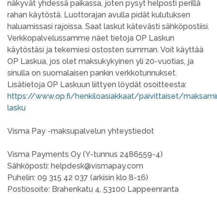
näkyvät yhdessä paikassa, joten pysyt helposti perillä
rahan käytöstä. Luottorajan avulla pidät kulutuksen
haluamissasi rajoissa. Saat laskut kätevästi sähköpostiisi.
Verkkopalvelussamme näet tietoja OP Laskun
käytöstäsi ja tekemiesi ostosten summan. Voit käyttää
OP Laskua, jos olet maksukykyinen yli 20-vuotias, ja
sinulla on suomalaisen pankin verkkotunnukset.
Lisätietoja OP Laskuun liittyen löydät osoitteesta:
https://www.op.fi/henkiloasiakkaat/paivittaiset/maksam
lasku
Visma Pay -maksupalvelun yhteystiedot
Visma Payments Oy (Y-tunnus 2486559-4)
Sähköposti: helpdesk@vismapay.com
Puhelin: 09 315 42 037 (arkisin klo 8-16)
Postiosoite: Brahenkatu 4, 53100 Lappeenranta