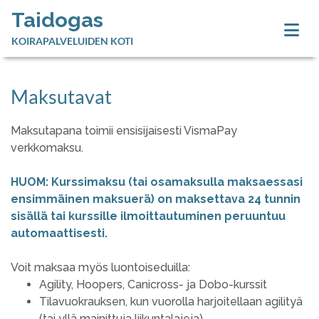
Taidogas
KOIRAPALVELUIDEN KOTI
Maksutavat
Maksutapana toimii ensisijaisesti VismaPay
verkkomaksu.
HUOM: Kurssimaksu (tai osamaksulla maksaessasi
ensimmäinen maksuerä) on maksettava 24 tunnin
sisällä tai kurssille ilmoittautuminen peruuntuu
automaattisesti.
Voit maksaa myös luontoiseduilla:
Agility, Hoopers, Canicross- ja Dobo-kurssit
Tilavuokrauksen, kun vuorolla harjoitellaan agilityä
(tai yllä mainittuja liikuntalajeja)