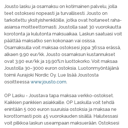
Jousto lasku ja osamaksu on kotimainen palvelu, jolla
teet ostoksesi nopeasti ja turvallisesti. Jousto on
tarkoitettu yksityishenkilöille, jotka ovat hoitaneet raha-
asiansa moitteettomasti. Joustolla saat 30 vuorokautta
korotonta ja kulutonta maksuaikaa. Laskun saatuasi voit
päättää maksatko sen kokonaan vai osissa.
Osamaksulla voit maksaa ostoksesi jopa 36:ssa erässä,
alkaen 9,90 eur/kk. Jousto osamaksun kustannukset
ovat 3,90 eur/kk ja 19,90%:n luottokorko. Voit maksaa
Joustolla 30–3000 euron ostoksia. Luotonmyöntäjänä
toimii Aurajoki Nordic Oy. Lue lisää Joustosta
osoitteessa
www.jousto.com
.
OP Lasku - Joustava tapa maksaa verkko-ostokset.
Kaikkien pankkien asiakkaille. OP Laskulla voit tehdä
enintään 5 000 euron suuruisia ostoksia ja maksaa ne
korottomasti pois 45 vuorokauden sisällä. Halutessasi
voit pilkkoa laskun useampaan maksuerään. Ostoksesi