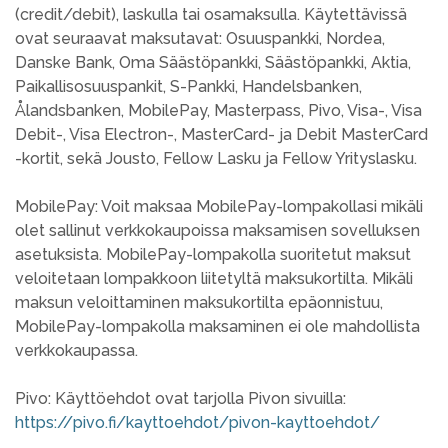
(credit/debit), laskulla tai osamaksulla. Käytettävissä
ovat seuraavat maksutavat: Osuuspankki, Nordea,
Danske Bank, Oma Säästöpankki, Säästöpankki, Aktia,
Paikallisosuuspankit, S-Pankki, Handelsbanken,
Ålandsbanken, MobilePay, Masterpass, Pivo, Visa-, Visa
Debit-, Visa Electron-, MasterCard- ja Debit MasterCard
-kortit, sekä Jousto, Fellow Lasku ja Fellow Yrityslasku.
MobilePay: Voit maksaa MobilePay-lompakollasi mikäli
olet sallinut verkkokaupoissa maksamisen sovelluksen
asetuksista. MobilePay-lompakolla suoritetut maksut
veloitetaan lompakkoon liitetyltä maksukortilta. Mikäli
maksun veloittaminen maksukortilta epäonnistuu,
MobilePay-lompakolla maksaminen ei ole mahdollista
verkkokaupassa.
Pivo: Käyttöehdot ovat tarjolla Pivon sivuilla:
https://pivo.fi/kayttoehdot/pivon-kayttoehdot/