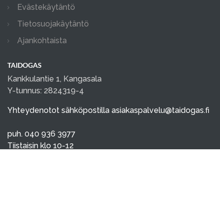
Evästekäytäntö
Tietosuojakäytäntö
Ajankohtaista
TAIDOGAS
Kankkulantie 1, Kangasala
Y-tunnus: 2824319-4
Yhteydenotot sähköpostilla
asiakaspalvelu@taidogas.fi
puh. 040 936 3977
Tiistaisin klo 10-12
Perjantaisin klo 16-18