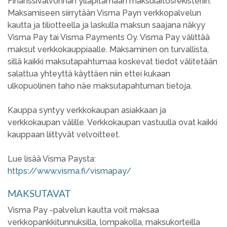
Finanssivalvonnan ylläpitämään maksulaitosrekisteriin.
Maksamiseen siirrytään Visma Payn verkkopalvelun
kautta ja tiliotteella ja laskulla maksun saajana näkyy
Visma Pay tai Visma Payments Oy. Visma Pay välittää
maksut verkkokauppiaalle. Maksaminen on turvallista,
sillä kaikki maksutapahtumaa koskevat tiedot välitetään
salattua yhteyttä käyttäen niin ettei kukaan
ulkopuolinen taho näe maksutapahtuman tietoja.
Kauppa syntyy verkkokaupan asiakkaan ja
verkkokaupan välille. Verkkokaupan vastuulla ovat kaikki
kauppaan liittyvät velvoitteet.
Lue lisää Visma Paysta:
https://www.visma.fi/vismapay/
MAKSUTAVAT
Visma Pay -palvelun kautta voit maksaa
verkkopankkitunnuksilla, lompakolla, maksukorteilla