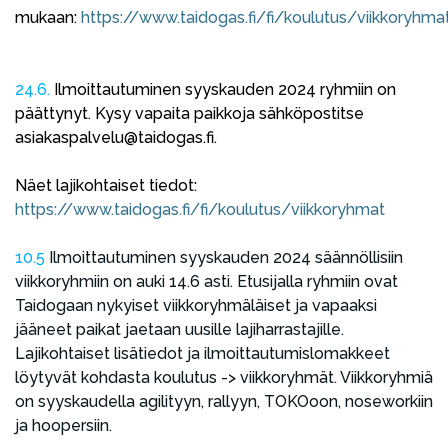
mukaan:
https://www.taidogas.fi/fi/koulutus/viikkoryhma
24.6.
Ilmoittautuminen syyskauden 2024 ryhmiin on
päättynyt. Kysy vapaita paikkoja sähköpostitse
asiakaspalvelu@taidogas.fi.
Näet lajikohtaiset tiedot:
https://www.taidogas.fi/fi/koulutus/viikkoryhmat
10.5
Ilmoittautuminen syyskauden 2024 säännöllisiin
viikkoryhmiin on auki 14.6 asti. Etusijalla ryhmiin ovat
Taidogaan nykyiset viikkoryhmäläiset ja vapaaksi
jääneet paikat jaetaan uusille lajiharrastajille.
Lajikohtaiset lisätiedot ja ilmoittautumislomakkeet
löytyvät kohdasta koulutus -> viikkoryhmät. Viikkoryhmiä
on syyskaudella agilityyn, rallyyn, TOKOoon, noseworkiin
ja hoopersiin.