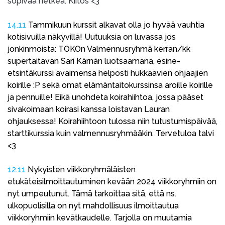
sopivaa hetkeä. Kiitos <3
14.11
Tammikuun kurssit alkavat olla jo hyvää vauhtia
kotisivuilla näkyvillä! Uutuuksia on luvassa jos
jonkinmoista: TOKOn Valmennusryhmä kerran/kk
supertaitavan Sari Kärnän luotsaamana, esine-
etsintäkurssi avaimensa helposti hukkaavien ohjaajien
koirille :P sekä omat elämäntaitokurssinsa aroille koirille
ja pennuille! Eikä unohdeta koirahiihtoa, jossa pääset
sivakoimaan koirasi kanssa loistavan Lauran
ohjauksessa! Koirahiihtoon tulossa niin tutustumispäivää,
starttikurssia kuin valmennusryhmääkin. Tervetuloa talvi
<3
12.11
Nykyisten viikkoryhmäläisten
etukäteisilmoittautuminen kevään 2024 viikkoryhmiin on
nyt umpeutunut. Tämä tarkoittaa sitä, että ns.
ulkopuolisilla on nyt mahdollisuus ilmoittautua
viikkoryhmiin kevätkaudelle. Tarjolla on muutamia