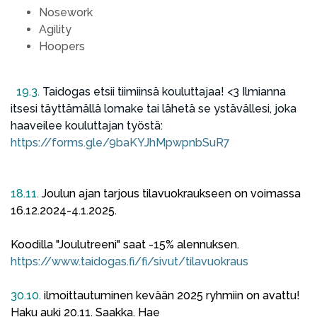
Nosework
Agility
Hoopers
19.3.
Taidogas etsii tiimiinsä kouluttajaa! <3 Ilmianna
itsesi täyttämällä lomake tai lähetä se ystävällesi, joka
haaveilee kouluttajan työstä:
https://forms.gle/9baKYJhMpwpnbSuR7
18.11.
Joulun ajan tarjous tilavuokraukseen on voimassa
16.12.2024-4.1.2025.
Koodilla "Joulutreeni" saat -15% alennuksen.
https://www.taidogas.fi/fi/sivut/tilavuokraus
30.10.
ilmoittautuminen kevään 2025 ryhmiin on avattu!
Haku auki 20.11. Saakka. Hae