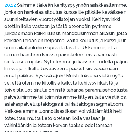
20.12
Saimme tärkeän kehityspyynnön asiakkaaltamme,
jonka on hankalaa sitoutua kursseille pitkälle kevääseen
suunniteltavien vuorotyölistojen vuoksi. Kehitysvinkki
otettiin ilolla vastaan ja tästä eteenpäin pyrimme
julkaisemaan kaikki kurssit mahdollisimman aikaisin, jotta
kaikkien teidän on helpompi valita koulutus ja kurssi juuri
omiin aikatauluihin sopivalla tavalla. Uskomme, että
saman haasteen kanssa painiskelee teistä varmasti
siellä useampikin. Nyt olemme julkaisseet todella paljon
kursseja pitkälle kevääseen - pääset siis varaamaan
omat paikkasi hyvissä ajoin! Muistutuksena vielä myös
se, että olemme kiitollisia kaikista kehitysvinkeistä ja
toiveista. Jos sinulla on mitä tahansa parannusehdotusta
palveluihimme tai toimintaamme liittyen, laita viestiä os.
asiakaspalvelu@taidogas.fi tai ria.taidogas@gmail.com.
Kaikkea emme luonnollisestikaan voi välttämättä heti
toteuttaa, mutta tieto otetaan ilolla vastaan ja
vähintäänkin laitetaan korvan taakse odottamaan