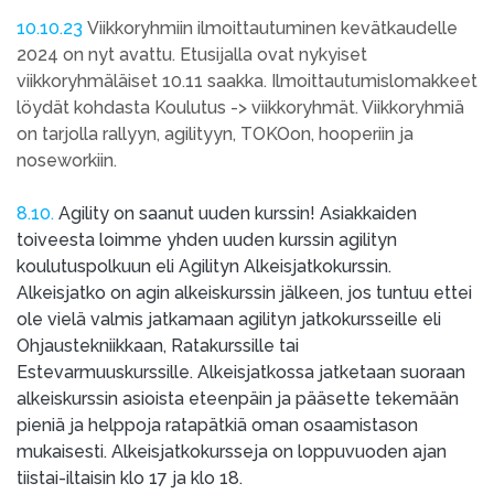
10.10.23
Viikkoryhmiin ilmoittautuminen kevätkaudelle
2024 on nyt avattu. Etusijalla ovat nykyiset
viikkoryhmäläiset 10.11 saakka. Ilmoittautumislomakkeet
löydät kohdasta Koulutus -> viikkoryhmät. Viikkoryhmiä
on tarjolla rallyyn, agilityyn, TOKOon, hooperiin ja
noseworkiin.
8.10.
Agility on saanut uuden kurssin! Asiakkaiden
toiveesta loimme yhden uuden kurssin agilityn
koulutuspolkuun eli Agilityn Alkeisjatkokurssin.
Alkeisjatko on agin alkeiskurssin jälkeen, jos tuntuu ettei
ole vielä valmis jatkamaan agilityn jatkokursseille eli
Ohjaustekniikkaan, Ratakurssille tai
Estevarmuuskurssille. Alkeisjatkossa jatketaan suoraan
alkeiskurssin asioista eteenpäin ja pääsette tekemään
pieniä ja helppoja ratapätkiä oman osaamistason
mukaisesti. Alkeisjatkokursseja on loppuvuoden ajan
tiistai-iltaisin klo 17 ja klo 18.