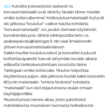
12.2
Kurssilta poissaolosta saatavat ns.
korvausmateriaalit ovat siirretty tänään tänne meidän
omille kotisivuillemme! Kotikoulutusmateriaalit löytyvät
siis jatkossa "koulutus"-valikon kautta kohdasta
"korvausmateriaalit". Jos joudut olemaan käytännön
kurssikerralta pois, lähetä sähköpostilla tieto os.
asiakaspalvelu@taidogas.fi, niin saat ilmaiskoodin
yhteen korvausmateriaalivideoon.
Kaikki muutkin koulutusvideot ja kursseihin kuuluvat
kotitehtäväpaketit tulevat siirtymään kevään aikana
erilliseltä Verkkokurssitehtaan sivustolta tänne
Taidogaan omille kotisivuille. Muutos helpottaa
käytännössä paljon, sillä jatkossa löydät kaikki kursseihin
liittyvän materiaalin "omista tiedoista" kohdasta
"materiaalit", kun olet kirjautuneena sisään omaan
käyttäjäprofiiliisi.
Muutostyössä menee aikaa, joten pahoittelut
mahdollisesta muutoksen tuomasta hetkellisestä