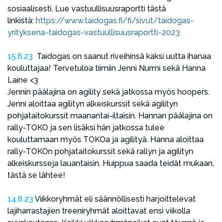
sosiaalisesti. Lue vastuullisuusraportti tästä
linkistä:
https://www.taidogas.fi/fi/sivut/taidogas-
yrityksena-taidogas-vastuullisuusraportti-2023
15.8.23
Taidogas on saanut riveihinsä kaksi uutta ihanaa
kouluttajaa! Tervetuloa tiimiin Jenni Nurmi sekä Hanna
Laine <3
Jennin päälajina on agility sekä jatkossa myös hoopers.
Jenni aloittaa agilityn alkeiskurssit sekä agilityn
pohjataitokurssit maanantai-iltaisin. Hannan päälajina on
rally-TOKO ja sen lisäksi hän jatkossa tulee
kouluttamaan myös TOKOa ja agilityä. Hanna aloittaa
rally-TOKOn pohjataitokurssit sekä rallyn ja agilityn
alkeiskursseja lauantaisin. Huippua saada teidät mukaan,
tästä se lähtee!
14.8.23
Viikkoryhmät eli säännöllisesti harjoittelevat
lajiharrastajien treeniryhmät aloittavat ensi viikolla