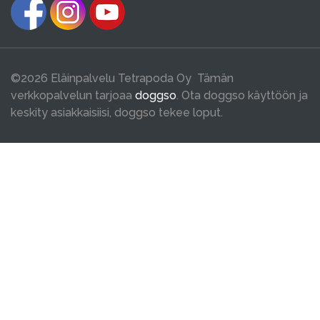
©2026 Eläinpalvelu Tetrapoda Oy Tämän
verkkopalvelun tarjoaa
doggso
. Ota doggso käyttöön ja
keskity asiakkaisiisi, doggso tekee loput.