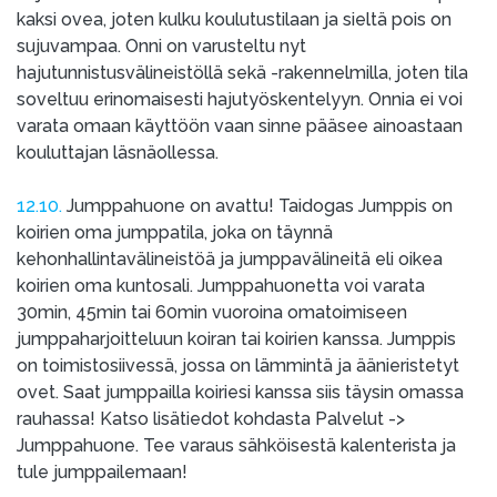
kaksi ovea, joten kulku koulutustilaan ja sieltä pois on
sujuvampaa. Onni on varusteltu nyt
hajutunnistusvälineistöllä sekä -rakennelmilla, joten tila
soveltuu erinomaisesti hajutyöskentelyyn. Onnia ei voi
varata omaan käyttöön vaan sinne pääsee ainoastaan
kouluttajan läsnäollessa.
12.10.
Jumppahuone on avattu! Taidogas Jumppis on
koirien oma jumppatila, joka on täynnä
kehonhallintavälineistöä ja jumppavälineitä eli oikea
koirien oma kuntosali. Jumppahuonetta voi varata
30min, 45min tai 60min vuoroina omatoimiseen
jumppaharjoitteluun koiran tai koirien kanssa. Jumppis
on toimistosiivessä, jossa on lämmintä ja äänieristetyt
ovet. Saat jumppailla koiriesi kanssa siis täysin omassa
rauhassa! Katso lisätiedot kohdasta Palvelut ->
Jumppahuone. Tee varaus sähköisestä kalenterista ja
tule jumppailemaan!