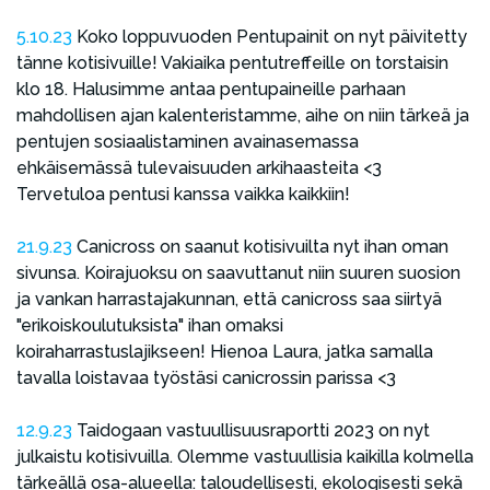
5.10.23
Koko loppuvuoden Pentupainit on nyt päivitetty
tänne kotisivuille! Vakiaika pentutreffeille on torstaisin
klo 18. Halusimme antaa pentupaineille parhaan
mahdollisen ajan kalenteristamme, aihe on niin tärkeä ja
pentujen sosiaalistaminen avainasemassa
ehkäisemässä tulevaisuuden arkihaasteita <3
Tervetuloa pentusi kanssa vaikka kaikkiin!
21.9.23
Canicross on saanut kotisivuilta nyt ihan oman
sivunsa. Koirajuoksu on saavuttanut niin suuren suosion
ja vankan harrastajakunnan, että canicross saa siirtyä
"erikoiskoulutuksista" ihan omaksi
koiraharrastuslajikseen! Hienoa Laura, jatka samalla
tavalla loistavaa työstäsi canicrossin parissa <3
12.9.23
Taidogaan vastuullisuusraportti 2023 on nyt
julkaistu kotisivuilla. Olemme vastuullisia kaikilla kolmella
tärkeällä osa-alueella: taloudellisesti, ekologisesti sekä