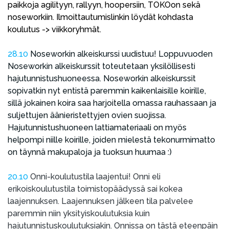
paikkoja agilityyn, rallyyn, hoopersiin, TOKOon sekä
noseworkiin. Ilmoittautumislinkin löydät kohdasta
koulutus -> viikkoryhmät.
28.10
Noseworkin alkeiskurssi uudistuu! Loppuvuoden
Noseworkin alkeiskurssit toteutetaan yksilöllisesti
hajutunnistushuoneessa. Noseworkin alkeiskurssit
sopivatkin nyt entistä paremmin kaikenlaisille koirille,
sillä jokainen koira saa harjoitella omassa rauhassaan ja
suljettujen äänieristettyjen ovien suojissa.
Hajutunnistushuoneen lattiamateriaali on myös
helpompi niille koirille, joiden mielestä tekonurmimatto
on täynnä makupaloja ja tuoksun huumaa :)
20.10
Onni-koulutustila laajentui! Onni eli
erikoiskoulutustila toimistopäädyssä sai kokea
laajennuksen. Laajennuksen jälkeen tila palvelee
paremmin niin yksityiskoulutuksia kuin
hajutunnistuskoulutuksiakin. Onnissa on tästä eteenpäin