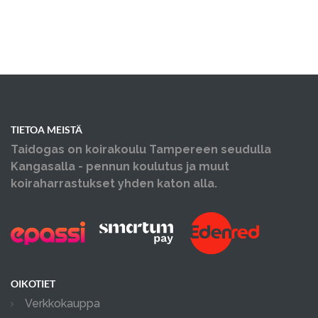
TIETOA MEISTÄ
Taidogas on koirakoulu Tampereen seudulla
Kangasalla - pennun koulutus ja muut
koiraharrastukset yhden katon alla.
OIKOTIET
Verkkokauppa