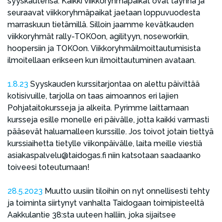
syyskautensa. Kaikki viikkoryhmäpaikat ovat täynnä ja
seuraavat viikkoryhmäpaikat jaetaan loppuvuodesta
marraskuun tietämillä. Silloin jaamme kevätkauden
viikkoryhmät rally-TOKOon, agilityyn, noseworkiin,
hoopersiin ja TOKOon. Viikkoryhmäilmoittautumisista
ilmoitellaan erikseen kun ilmoittautuminen avataan.
1.8.23
Syyskauden kurssitarjontaa on alettu päivittää
kotisivuille, tarjolla on taas aimoannos eri lajien
Pohjataitokursseja ja alkeita. Pyrimme laittamaan
kursseja esille monelle eri päivälle, jotta kaikki varmasti
pääsevät haluamalleen kurssille. Jos toivot jotain tiettyä
kurssiaihetta tietylle viikonpäivälle, laita meille viestiä
asiakaspalvelu@taidogas.fi niin katsotaan saadaanko
toiveesi toteutumaan!
28.5.2023
Muutto uusiin tiloihin on nyt onnellisesti tehty
ja toiminta siirtynyt vanhalta Taidogaan toimipisteeltä
Aakkulantie 38:sta uuteen halliin, joka sijaitsee