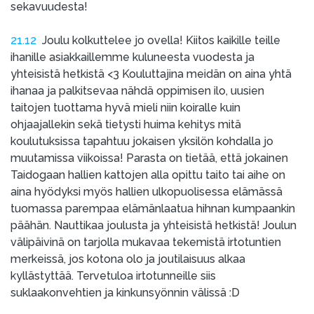
sekavuudesta!
21.12
Joulu kolkuttelee jo ovella! Kiitos kaikille teille
ihanille asiakkaillemme kuluneesta vuodesta ja
yhteisistä hetkistä <3 Kouluttajina meidän on aina yhtä
ihanaa ja palkitsevaa nähdä oppimisen ilo, uusien
taitojen tuottama hyvä mieli niin koiralle kuin
ohjaajallekin sekä tietysti huima kehitys mitä
koulutuksissa tapahtuu jokaisen yksilön kohdalla jo
muutamissa viikoissa! Parasta on tietää, että jokainen
Taidogaan hallien kattojen alla opittu taito tai aihe on
aina hyödyksi myös hallien ulkopuolisessa elämässä
tuomassa parempaa elämänlaatua hihnan kumpaankin
päähän. Nauttikaa joulusta ja yhteisistä hetkistä! Joulun
välipäivinä on tarjolla mukavaa tekemistä irtotuntien
merkeissä, jos kotona olo ja joutilaisuus alkaa
kyllästyttää. Tervetuloa irtotunneille siis
suklaakonvehtien ja kinkunsyönnin välissä :D