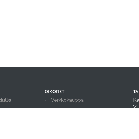
OIKOTIET
TA
dulla
Verkkokauppa
Ka
Y-
Verkkokaupan sopimus- ja
palveluehdot
Yh
as
Hallin varausehdot