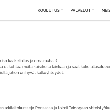
KOULUTUS
PALVELUT
MEI
so kaakeliallas ja oma rauha. :)
sa et kohtaa muita koirakoita lainkaan ja saat koko allasalueen
iellä johon on hyvät kulkuyhteydet.
n arkitaitokursseja Ponsassa ja toimii Taidogaan
yhteistyök