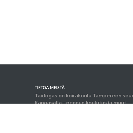
TIETOA MEISTÄ
Taidogas on koirakoulu Tampereen seu
Kangasalla - pennun koulutus ja muut
koiraharrastukset yhden katon alla.