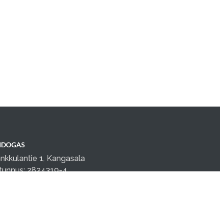
IDOGAS
nkkulantie 1, Kangasala
tunnus: 2824319-4
teydenotot sähköpostilla
iakaspalvelu@taidogas.fi