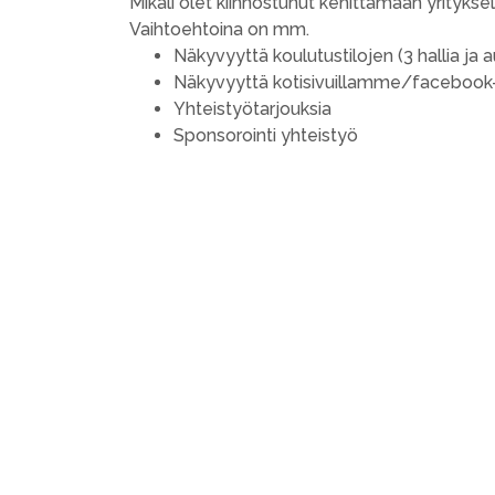
Mikäli olet kiinnostunut kehittämään yrityks
Vaihtoehtoina on mm.
Näkyvyyttä koulutustilojen (3 hallia ja au
Näkyvyyttä kotisivuillamme/facebook
Yhteistyötarjouksia
Sponsorointi yhteistyö