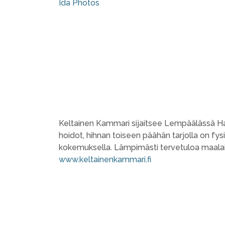
Ida Photos
Keltainen Kammari sijaitsee Lempäälässä Haur
hoidot, hihnan toiseen päähän tarjolla on fy
kokemuksella. Lämpimästi tervetuloa maal
www.keltainenkammari.fi