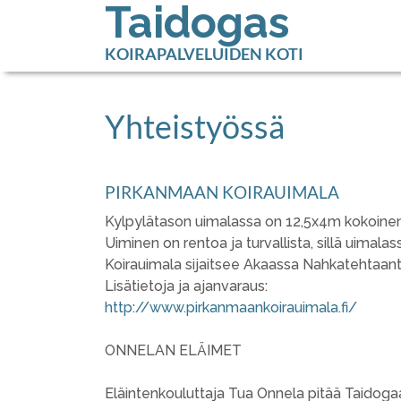
Taidogas
KOIRAPALVELUIDEN KOTI
Yhteistyössä
PIRKANMAAN KOIRAUIMALA
Kylpylätason uimalassa on 12,5x4m kokoinen i
Uiminen on rentoa ja turvallista, sillä uimalas
Koirauimala sijaitsee Akaassa Nahkatehtaant
Lisätietoja ja ajanvaraus:
http://www.pirkanmaankoirauimala.fi/
ONNELAN ELÄIMET
Eläintenkouluttaja Tua Onnela pitää Taidogaa