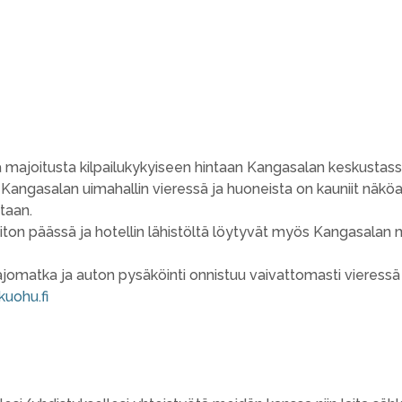
 majoitusta kilpailukykyiseen hintaan Kangasalan keskustass
see Kangasalan uimahallin vieressä ja huoneista on kauniit näköa
ntaan.
on päässä ja hotellin lähistöltä löytyvät myös Kangasalan mo
omatka ja auton pysäköinti onnistuu vaivattomasti vieressä o
kuohu.fi