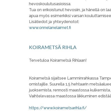
hevoskoulutusasioissa.
Tua on erikoistunut hevosiin, ja hänellä on
apua myös esimerkiksi varsan kouluttamiseen, 
Lisätiedot ja yhteydenotot:
www.onnelanelaimet.fi
KOIRAMETSÄ RIHLA
Tervetuloa Koirametsä Rihlaan!
Koirametsä sijaitsee Lamminrahkassa Tampereen
omistajille. Suurella 1,5 hehtaarin metsäalueel
juoksemista, rennosti maastossa kulkemista, k
Vaihtelevassa maastossa liikkuminen edistää ko
https://www.koirametsarihla.fi/