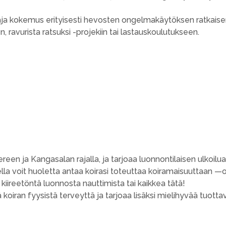
 laaja kokemus erityisesti hevosten ongelmakäytöksen ratkais
ravurista ratsuksi -projekiin tai lastauskoulutukseen.
 ja Kangasalan rajalla, ja tarjoaa luonnontilaisen ulkoilualu
la voit huoletta antaa koirasi toteuttaa koiramaisuuttaan —oli 
iireetöntä luonnosta nauttimista tai kaikkea tätä!
iran fyysistä terveyttä ja tarjoaa lisäksi mielihyvää tuottavi