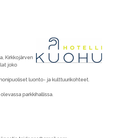
a, Kirkkojärven
lat joko
nipuoliset luonto- ja kulttuurikohteet.
levassa parkkihallissa.