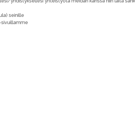
ellesi/yhdistyksellesi yhteistyötä meidän kanssa niin laita s
la) seinille
-sivuillamme