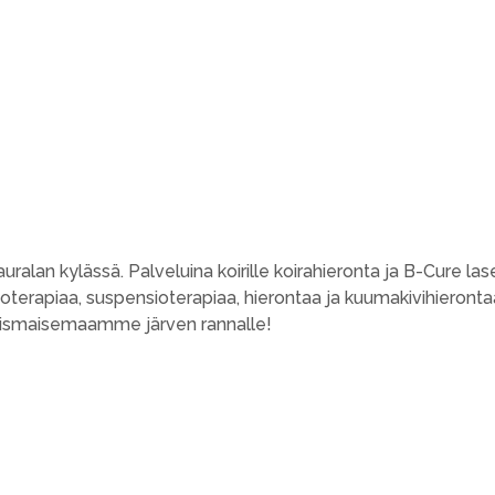
alan kylässä. Palveluina koirille koirahieronta ja B-Cure las
sioterapiaa, suspensioterapiaa, hierontaa ja kuumakivihieron
aismaisemaamme järven rannalle!