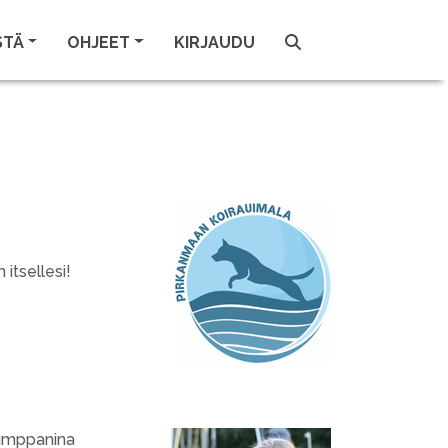
STÄ
OHJEET
KIRJAUDU
 itsellesi!
umppanina