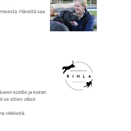
emisesta. Häneltä saa
een koirille ja koiran
se sitten villisti
a virikkeitä.