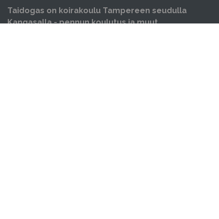
Taidogas on koirakoulu Tampereen seudulla
Kangasalla - pennun koulutus ja muut
koiraharrastukset yhden katon alla.
OIKOTIET
Verkkokauppa
Verkkokaupan sopimus- ja palveluehdot
Hallin varausehdot
Evästekäytäntö
Tietosuojakäytäntö
Ajankohtaista