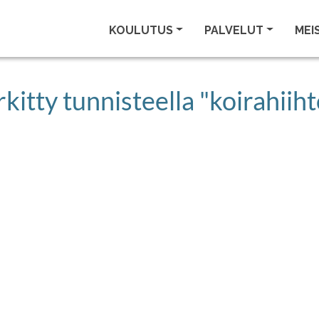
KOULUTUS
PALVELUT
MEI
kitty tunnisteella "koirahiiht