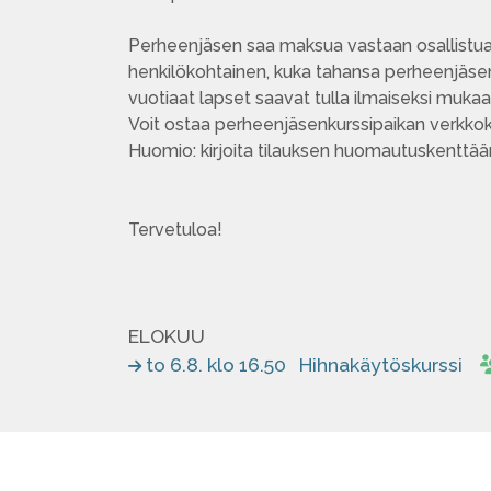
Perheenjäsen saa maksua vastaan osallistua k
henkilökohtainen, kuka tahansa perheenjäsen
vuotiaat lapset saavat tulla ilmaiseksi muka
Voit ostaa perheenjäsenkurssipaikan verk
Huomio: kirjoita tilauksen huomautuskenttää
Tervetuloa!
ELOKUU
to 6.8. klo 16.50
Hihnakäytöskurssi