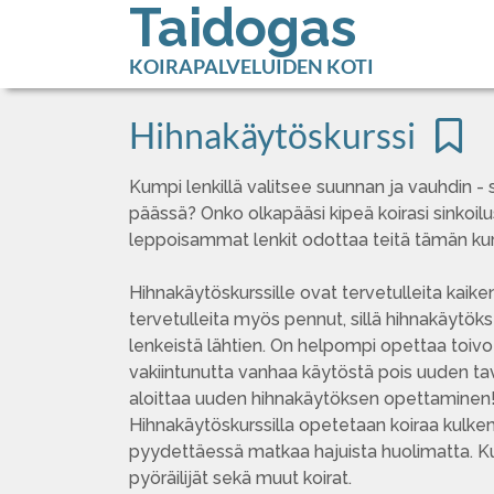
Taidogas
KOIRAPALVELUIDEN KOTI
Hihnakäytöskurssi
Kumpi lenkillä valitsee suunnan ja vauhdin - 
päässä? Onko olkapääsi kipeä koirasi sinkoilu
leppoisammat lenkit odottaa teitä tämän kur
Hihnakäytöskurssille ovat tervetulleita kaikenk
tervetulleita myös pennut, sillä hihnakäytö
lenkeistä lähtien. On helpompi opettaa toivo
vakiintunutta vanhaa käytöstä pois uuden tav
aloittaa uuden hihnakäytöksen opettaminen
Hihnakäytöskurssilla opetetaan koiraa kulkem
pyydettäessä matkaa hajuista huolimatta. Kur
pyöräilijät sekä muut koirat.