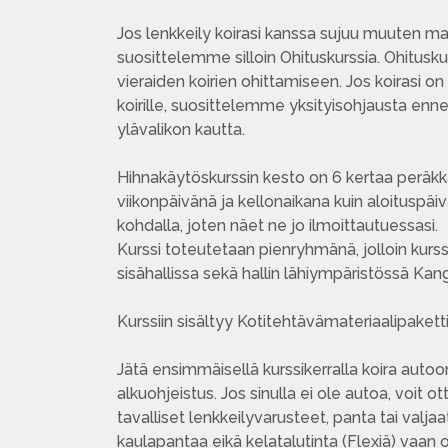
Jos lenkkeily koirasi kanssa sujuu muuten mal
suosittelemme silloin Ohituskurssia. Ohituskurss
vieraiden koirien ohittamiseen. Jos koirasi on e
koirille, suosittelemme yksityisohjausta ennen
ylävalikon kautta.
Hihnakäytöskurssin kesto on 6 kertaa peräkkä
viikonpäivänä ja kellonaikana kuin aloituspäiv
kohdalla, joten näet ne jo ilmoittautuessasi.
Kurssi toteutetaan pienryhmänä, jolloin kurssi
sisähallissa sekä hallin lähiympäristössä Kang
Kurssiin sisältyy Kotitehtävämateriaalipaketti
Jätä ensimmäisellä kurssikerralla koira auto
alkuohjeistus. Jos sinulla ei ole autoa, voit ot
tavalliset lenkkeilyvarusteet, panta tai valja
kaulapantaa eikä kelatalutinta (Flexiä) vaan