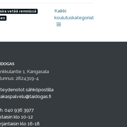
Kaikki
oira vetää remmissä
koulutuskategoriat
nen
IDOGAS
nkkulantie 1, Kangasala
tunnus: 2824319-4
teydenotot sähköpostilla
iakaspalvelu@taidogas.fi
h. 040 936 3977
istaisin klo 10-12
rjantaisin klo 16-18