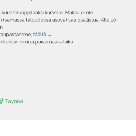
uunteluoppilaaksi kurssille. Maksu ei ole
 (samassa taloudessa asuva) saa osallistua. Alle 10-
an.
kokaupastamme,
täältä →
n kurssin nimi ja päivämäärä/aika
Täynnä