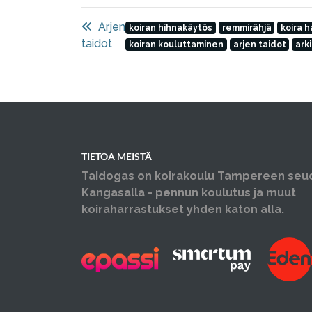
Arjen
koiran hihnakäytös
remmirähjä
koira h
taidot
koiran kouluttaminen
arjen taidot
ark
TIETOA MEISTÄ
Taidogas on koirakoulu Tampereen seu
Kangasalla - pennun koulutus ja muut
koiraharrastukset yhden katon alla.