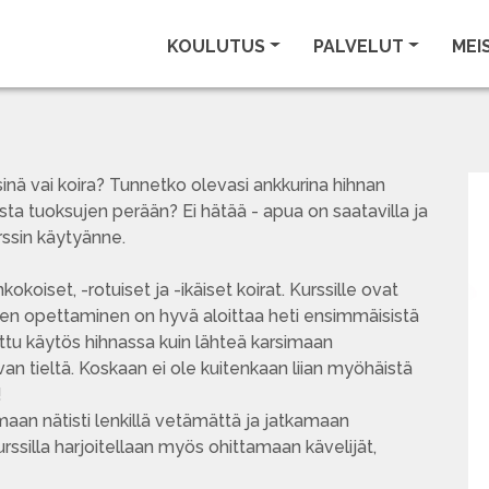
KOULUTUS
PALVELUT
MEI
sinä vai koira? Tunnetko olevasi ankkurina hihnan
sta tuoksujen perään? Ei hätää - apua on saatavilla ja
ssin käytyänne.
okoiset, -rotuiset ja -ikäiset koirat. Kurssille ovat
ksen opettaminen on hyvä aloittaa heti ensimmäisistä
ttu käytös hihnassa kuin lähteä karsimaan
an tieltä. Koskaan ei ole kuitenkaan liian myöhäistä
!
aan nätisti lenkillä vetämättä ja jatkamaan
ssilla harjoitellaan myös ohittamaan kävelijät,