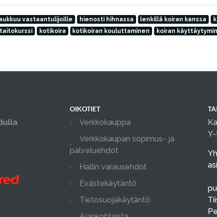
aukkuu vastaantulijoille
hienosti hihnassa
lenkillä koiran kanssa
k
itaitokurssi
kotikoira
kotikoiran kouluttaminen
koiran käyttäytymi
OIKOTIET
TA
dulla
Verkkokauppa
Ka
Y-
Verkkokaupan sopimus- ja
palveluehdot
Yh
as
Hallin varausehdot
Evästekäytäntö
pu
Tietosuojakäytäntö
Ti
Pe
Ajankohtaista