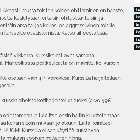
likkaasti, mutta toisten koirien ohittaminen on haaste,
ko
illa keskitytään erilaisiin ohitustilanteisiin ja
ko
rittäin arka tai jos koirasi on aggressiivinen toisille
le
 kursseille osallistumista. Katso aiheesta lisää
ko
ko
ko
isinä viikkoina. Kurssikerrat ovat samana
ä. Mahdollisista poikkeuksista on mainittu ko. kurssin
lle otetaan vain 4-5 koirakkoa. Kurssilla harjoitellaan
asalla.
 kurssin aiheista kotiharjoittelun tueksi (arvo 59€).
on odottamaan ja tule itse ensin halliin kuuntelemaan
taa koiran silloin mukaan jo alkuun. Laita koirallesi
at. HUOM! Kurssilla ei saa käyttää kuristavaa
 ota mukaan sopivan mittainen hihna.