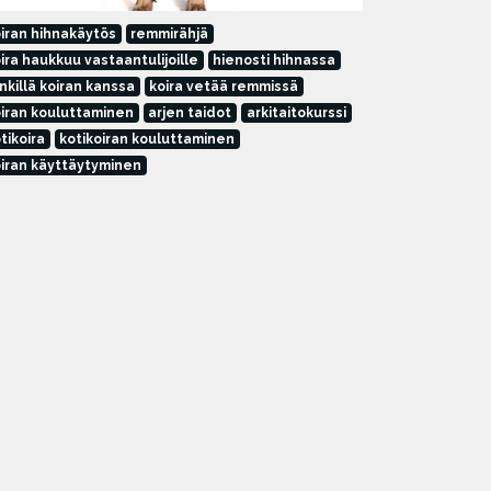
iran hihnakäytös
remmirähjä
ira haukkuu vastaantulijoille
hienosti hihnassa
nkillä koiran kanssa
koira vetää remmissä
iran kouluttaminen
arjen taidot
arkitaitokurssi
tikoira
kotikoiran kouluttaminen
iran käyttäytyminen