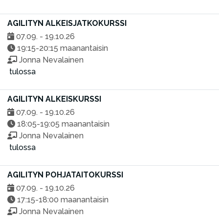
AGILITYN ALKEISJATKOKURSSI
07.09. - 19.10.26
19:15-20:15 maanantaisin
Jonna Nevalainen
tulossa
AGILITYN ALKEISKURSSI
07.09. - 19.10.26
18:05-19:05 maanantaisin
Jonna Nevalainen
tulossa
AGILITYN POHJATAITOKURSSI
07.09. - 19.10.26
17:15-18:00 maanantaisin
Jonna Nevalainen