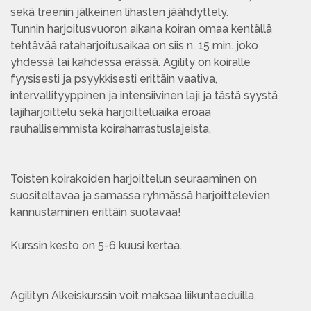
sekä treenin jälkeinen lihasten jäähdyttely.
Tunnin harjoitusvuoron aikana koiran omaa kentällä
tehtävää rataharjoitusaikaa on siis n. 15 min. joko
yhdessä tai kahdessa erässä. Agility on koiralle
fyysisesti ja psyykkisesti erittäin vaativa,
intervallityyppinen ja intensiivinen laji ja tästä syystä
lajiharjoittelu sekä harjoitteluaika eroaa
rauhallisemmista koiraharrastuslajeista.
Toisten koirakoiden harjoittelun seuraaminen on
suositeltavaa ja samassa ryhmässä harjoittelevien
kannustaminen erittäin suotavaa!
Kurssin kesto on 5-6 kuusi kertaa.
Agilityn Alkeiskurssin voit maksaa liikuntaeduilla.