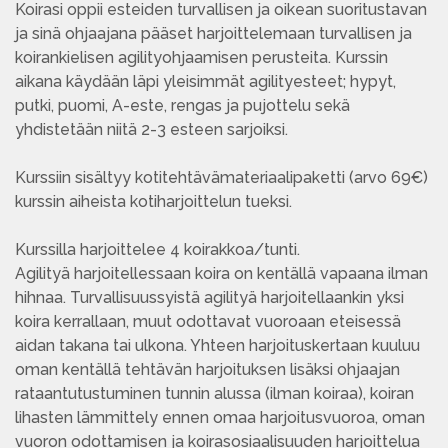
Koirasi oppii esteiden turvallisen ja oikean suoritustavan
ja sinä ohjaajana pääset harjoittelemaan turvallisen ja
koirankielisen agilityohjaamisen perusteita. Kurssin
aikana käydään läpi yleisimmät agilityesteet; hypyt,
putki, puomi, A-este, rengas ja pujottelu sekä
yhdistetään niitä 2-3 esteen sarjoiksi.
Kurssiin sisältyy kotitehtävämateriaalipaketti (arvo 69€)
kurssin aiheista kotiharjoittelun tueksi.
Kurssilla harjoittelee 4 koirakkoa/tunti.
Agilityä harjoitellessaan koira on kentällä vapaana ilman
hihnaa. Turvallisuussyistä agilityä harjoitellaankin yksi
koira kerrallaan, muut odottavat vuoroaan eteisessä
aidan takana tai ulkona. Yhteen harjoituskertaan kuuluu
oman kentällä tehtävän harjoituksen lisäksi ohjaajan
rataantutustuminen tunnin alussa (ilman koiraa), koiran
lihasten lämmittely ennen omaa harjoitusvuoroa, oman
vuoron odottamisen ja koirasosiaalisuuden harjoittelua