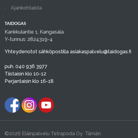
Ajankohtaista
TAIDOGAS
Kankkulantie 1, Kangasala
Y-tunnus: 2824319-4
Yhteydenotot sähköpostilla
asiakaspalvelu@taidogas.fi
puh. 040 936 3977
Tiistaisin klo 10-12
Perjantaisin klo 16-18
©2026 Eläinpalvelu Tetrapoda Oy Tämän