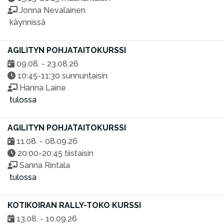
Jonna Nevalainen
käynnissä
AGILITYN POHJATAITOKURSSI
09.08. - 23.08.26
10:45-11:30 sunnuntaisin
Hanna Laine
tulossa
AGILITYN POHJATAITOKURSSI
11.08. - 08.09.26
20:00-20:45 tiistaisin
Sanna Rintala
tulossa
KOTIKOIRAN RALLY-TOKO KURSSI
13.08. - 10.09.26