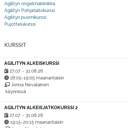
Agilityn ongelmaklinikka
Agilityn Pohjataitokurssi
Agilityn puomikurssi
Pujottelukurssi
KURSSIT
AGILITYN ALKEISKURSSI
27.07. - 31.08.26
18:05-19:05 maanantaisin
Jonna Nevalainen
käynnissä
AGILITYN ALKEISJATKOKURSSI 2
27.07. - 31.08.26
19:15-20:15 maanantaisin