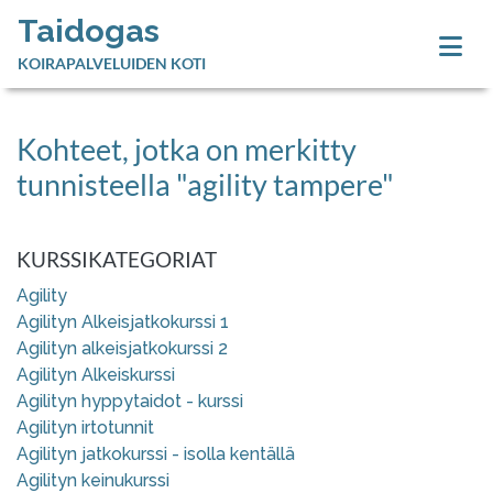
Taidogas
KOIRAPALVELUIDEN KOTI
Kohteet, jotka on merkitty
tunnisteella "agility tampere"
KURSSIKATEGORIAT
Agility
Agilityn Alkeisjatkokurssi 1
Agilityn alkeisjatkokurssi 2
Agilityn Alkeiskurssi
Agilityn hyppytaidot - kurssi
Agilityn irtotunnit
Agilityn jatkokurssi - isolla kentällä
Agilityn keinukurssi