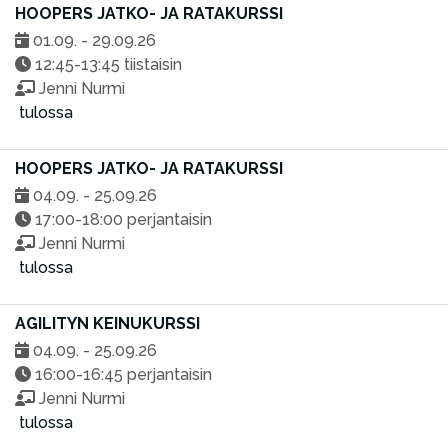
HOOPERS JATKO- JA RATAKURSSI
01.09. - 29.09.26
12:45-13:45 tiistaisin
Jenni Nurmi
tulossa
HOOPERS JATKO- JA RATAKURSSI
04.09. - 25.09.26
17:00-18:00 perjantaisin
Jenni Nurmi
tulossa
AGILITYN KEINUKURSSI
04.09. - 25.09.26
16:00-16:45 perjantaisin
Jenni Nurmi
tulossa