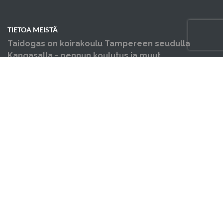
TIETOA MEISTÄ
Taidogas on koirakoulu Tampereen seudulla
Kangasalla - pennun koulutus ja muut
koiraharrastukset yhden katon alla.
OIKOTIET
Verkkokauppa
Verkkokaupan sopimus- ja palveluehdot
Hallin varausehdot
Evästekäytäntö
Tietosuojakäytäntö