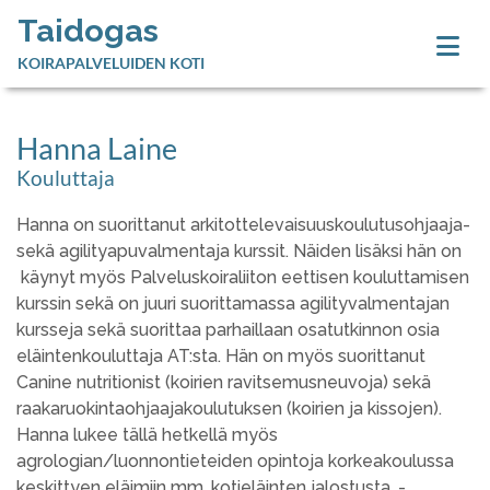
Taidogas
KOIRAPALVELUIDEN KOTI
Hanna Laine
Kouluttaja
Hanna on suorittanut arkitottelevaisuuskoulutusohjaaja-
sekä agilityapuvalmentaja kurssit. Näiden lisäksi hän on
käynyt myös Palveluskoiraliiton eettisen kouluttamisen
kurssin sekä on juuri suorittamassa agilityvalmentajan
kursseja sekä suorittaa parhaillaan osatutkinnon osia
eläintenkouluttaja AT:sta. Hän on myös suorittanut
Canine nutritionist (koirien ravitsemusneuvoja) sekä
raakaruokintaohjaajakoulutuksen (koirien ja kissojen).
Hanna lukee tällä hetkellä myös
agrologian/luonnontieteiden opintoja korkeakoulussa
keskittyen eläimiin mm. kotieläinten jalostusta, -