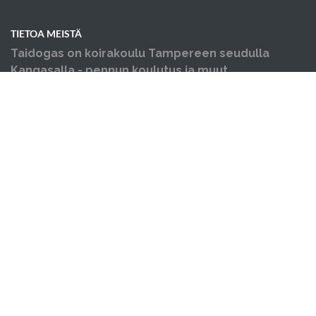
TIETOA MEISTÄ
Taidogas on koirakoulu Tampereen seudulla
Kangasalla - pennun koulutus ja muut
koiraharrastukset yhden katon alla.
OIKOTIET
Verkkokauppa
Verkkokaupan sopimus- ja palveluehdot
Hallin varausehdot
Evästekäytäntö
Tietosuojakäytäntö