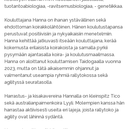
tuotantoabiologiaa, -ravitsemusbiologiaa, - genetiikkaa.
Kouluttajana Hanna on ihanan ystävällinen sekä
ehdottoman koirakkolähtöinen. Hänen koulutustapansa
perustuvat positiivisiin ja nykyaikaisiin menetelmiin.
Hanna kehittää jatkuvasti itseään kouluttajana, kerää
kokemusta erilaisista koirakoista ja samalla pyrkii
pysymään ajantasalla koira- ja koulutusmaailmassa.
Hanna on aloittanut kouluttamisen Taidogaalla vuonna
2023, mutta on tätä aikaisemmin ohjannut ja
valmentanut useampia ryhmiä rallytokossa sekä
agilityssä seuratasolla.
Harrastus- ja kisakavereina Hannalla on kleinspitz Tico
sekä australianpaimenkoira Lyyli. Molempien kanssa hän
harrastaa aktiivisesti useita eri lajeja, joista rallytoko ja
agility ovat lähinnä sydäntä.