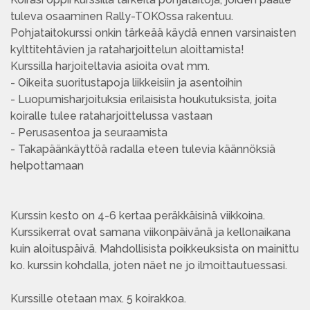
tuleva osaaminen Rally-TOKOssa rakentuu.
Pohjataitokurssi onkin tärkeää käydä ennen varsinaisten
kylttitehtävien ja rataharjoittelun aloittamista!
Kurssilla harjoiteltavia asioita ovat mm.
- Oikeita suoritustapoja liikkeisiin ja asentoihin
- Luopumisharjoituksia erilaisista houkutuksista, joita
koiralle tulee rataharjoittelussa vastaan
- Perusasentoa ja seuraamista
- Takapäänkäyttöä radalla eteen tulevia käännöksiä
helpottamaan
Kurssin kesto on 4-6 kertaa peräkkäisinä viikkoina.
Kurssikerrat ovat samana viikonpäivänä ja kellonaikana
kuin aloituspäivä. Mahdollisista poikkeuksista on mainittu
ko. kurssin kohdalla, joten näet ne jo ilmoittautuessasi.
Kurssille otetaan max. 5 koirakkoa.