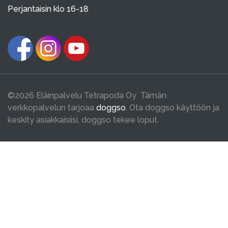
Perjantaisin klo 16-18
©2026 Eläinpalvelu Tetrapoda Oy Tämän
verkkopalvelun tarjoaa
doggso
. Ota doggso käyttöön ja
keskity asiakkaisiisi, doggso tekee loput.