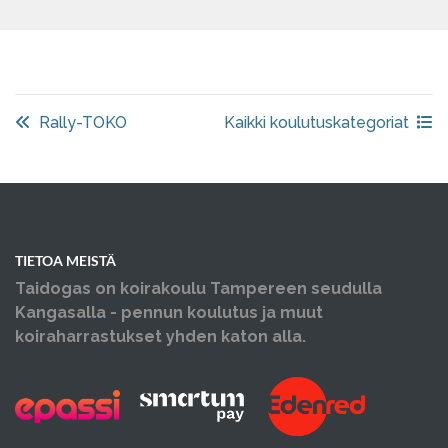
Rally-TOKO
Kaikki koulutuskategoriat
TIETOA MEISTÄ
Taidogas on koirakoulu Tampereen seudulla
Kangasalla - pennun koulutus ja muut
koiraharrastukset yhden katon alla.