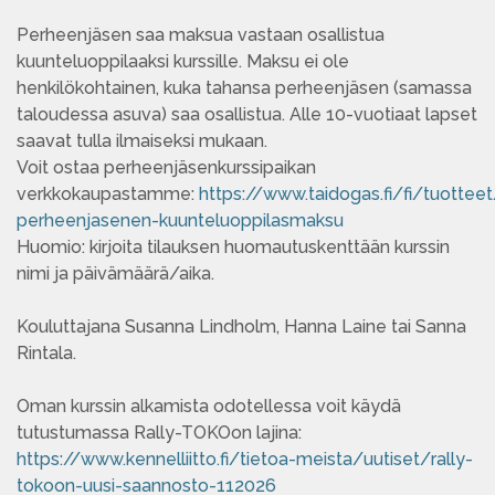
Perheenjäsen saa maksua vastaan osallistua
kuunteluoppilaaksi kurssille. Maksu ei ole
henkilökohtainen, kuka tahansa perheenjäsen (samassa
taloudessa asuva) saa osallistua. Alle 10-vuotiaat lapset
saavat tulla ilmaiseksi mukaan.
Voit ostaa perheenjäsenkurssipaikan
verkkokaupastamme:
https://www.taidogas.fi/fi/tuottee
perheenjasenen-kuunteluoppilasmaksu
Huomio: kirjoita tilauksen huomautuskenttään kurssin
nimi ja päivämäärä/aika.
Kouluttajana Susanna Lindholm, Hanna Laine tai Sanna
Rintala.
Oman kurssin alkamista odotellessa voit käydä
tutustumassa Rally-TOKOon lajina:
https://www.kennelliitto.fi/tietoa-meista/uutiset/rally-
tokoon-uusi-saannosto-112026