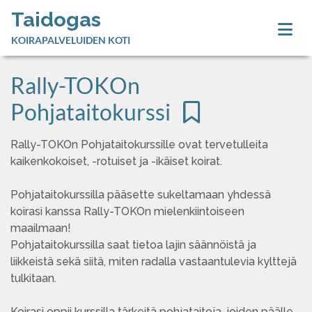
Taidogas
KOIRAPALVELUIDEN KOTI
Rally-TOKOn
Pohjataitokurssi
Rally-TOKOn Pohjataitokurssille ovat tervetulleita
kaikenkokoiset, -rotuiset ja -ikäiset koirat.
Pohjataitokurssilla pääsette sukeltamaan yhdessä
koirasi kanssa Rally-TOKOn mielenkiintoiseen
maailmaan!
Pohjataitokurssilla saat tietoa lajin säännöistä ja
liikkeistä sekä siitä, miten radalla vastaantulevia kylttejä
tulkitaan.
Koirasi oppii kurssilla tärkeitä pohjataitoja, joiden päälle