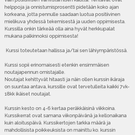
helppoja ja onnistumisprosentti pidetään koko ajan
korkeana, jotta pennulle saadaan luotua positiivinen
mielikuva yhdessä tekemisestä ja uuden oppimisesta.
Kurssilla onkin tärkeää olla aina hyvät herkkupalat
mukana palkinnoksi oppimisesta!
Kurssi toteutetaan hallissa ja/tai sen lähiympäristössä.
Kurssi sopii erinomaisesti etenkin ensimmäisen
noutajapennun omistajalle.
Noutajat kehittyvät hitaasti ja näin ollen kurssin ikäraja
on suuntaa antava, kurssille ovat tervetulleita kaikki 7vk-
18kk ikäiset noutajat.
Kurssin kesto on 4-6 kertaa peräkkäisinä viikkoina.
Kurssikerrat ovat samana viikonpäivänä ja kellonaikana
kuin aloituspäivä. Kurssikertojen tarkka määrä ja
mahdollisista poikkeuksista on mainittu ko. kurssin