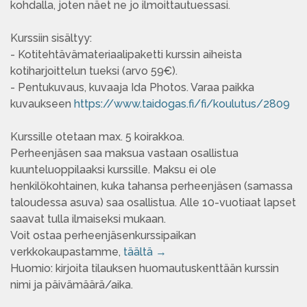
kohdalla, joten näet ne jo ilmoittautuessasi.
Kurssiin sisältyy:
- Kotitehtävämateriaalipaketti kurssin aiheista
kotiharjoittelun tueksi (arvo 59€).
- Pentukuvaus, kuvaaja Ida Photos. Varaa paikka
kuvaukseen
https://www.taidogas.fi/fi/koulutus/2809
Kurssille otetaan max. 5 koirakkoa.
Perheenjäsen saa maksua vastaan osallistua
kuunteluoppilaaksi kurssille. Maksu ei ole
henkilökohtainen, kuka tahansa perheenjäsen (samassa
taloudessa asuva) saa osallistua. Alle 10-vuotiaat lapset
saavat tulla ilmaiseksi mukaan.
Voit ostaa perheenjäsenkurssipaikan
verkkokaupastamme,
täältä →
Huomio: kirjoita tilauksen huomautuskenttään kurssin
nimi ja päivämäärä/aika.