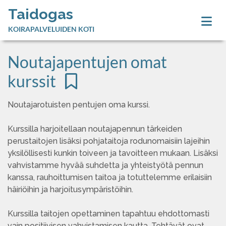
Taidogas
KOIRAPALVELUIDEN KOTI
Noutajapentujen omat
kurssit
Noutajarotuisten pentujen oma kurssi.
Kurssilla harjoitellaan noutajapennun tärkeiden
perustaitojen lisäksi pohjataitoja rodunomaisiin lajeihin
yksilöllisesti kunkin toiveen ja tavoitteen mukaan. Lisäksi
vahvistamme hyvää suhdetta ja yhteistyötä pennun
kanssa, rauhoittumisen taitoa ja totuttelemme erilaisiin
häiriöihin ja harjoitusympäristöihin.
Kurssilla taitojen opettaminen tapahtuu ehdottomasti
vain positiivisen vahvistamisen kautta. Tehtävät ovat