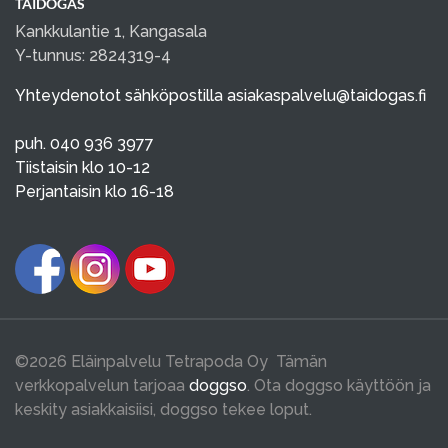
TAIDOGAS
Kankkulantie 1, Kangasala
Y-tunnus: 2824319-4
Yhteydenotot sähköpostilla
asiakaspalvelu@taidogas.fi
puh. 040 936 3977
Tiistaisin klo 10-12
Perjantaisin klo 16-18
©2026 Eläinpalvelu Tetrapoda Oy Tämän
verkkopalvelun tarjoaa
doggso
. Ota doggso käyttöön ja
keskity asiakkaisiisi, doggso tekee loput.