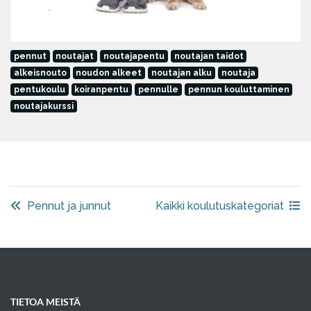
pennut
noutajat
noutajapentu
noutajan taidot
alkeisnouto
noudon alkeet
noutajan alku
noutaja
pentukoulu
koiranpentu
pennulle
pennun kouluttaminen
noutajakurssi
Pennut ja junnut
Kaikki koulutuskategoriat
TIETOA MEISTÄ