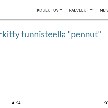
KOULUTUS
PALVELUT
MEI
kitty tunnisteella "pennut"
AIKA
K