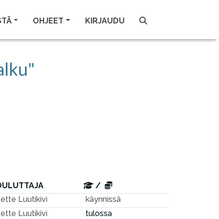
STÄ
OHJEET
KIRJAUDU
alku"
OULUTTAJA
/
ette Luutikivi
käynnissä
ette Luutikivi
tulossa