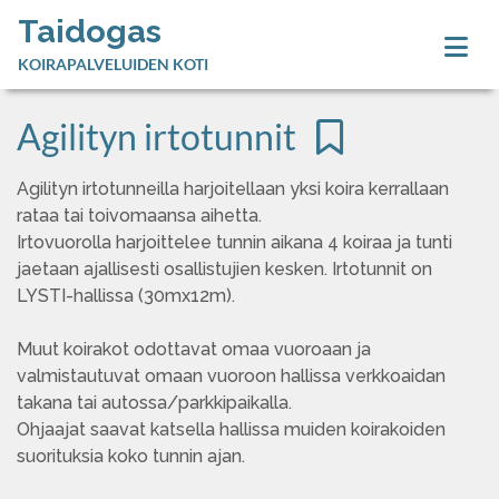
Taidogas
KOIRAPALVELUIDEN KOTI
Agilityn irtotunnit
Agilityn irtotunneilla harjoitellaan yksi koira kerrallaan
rataa tai toivomaansa aihetta.
Irtovuorolla harjoittelee tunnin aikana 4 koiraa ja tunti
jaetaan ajallisesti osallistujien kesken. Irtotunnit on
LYSTI-hallissa (30mx12m).
Muut koirakot odottavat omaa vuoroaan ja
valmistautuvat omaan vuoroon hallissa verkkoaidan
takana tai autossa/parkkipaikalla.
Ohjaajat saavat katsella hallissa muiden koirakoiden
suorituksia koko tunnin ajan.