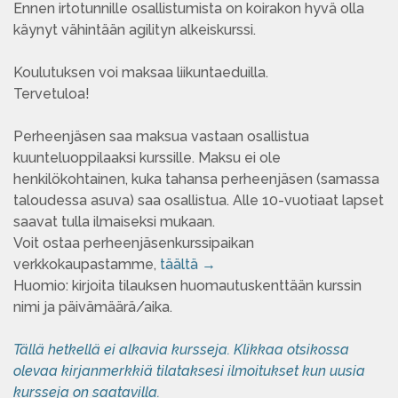
Ennen irtotunnille osallistumista on koirakon hyvä olla
käynyt vähintään agilityn alkeiskurssi.
Koulutuksen voi maksaa liikuntaeduilla.
Tervetuloa!
Perheenjäsen saa maksua vastaan osallistua
kuunteluoppilaaksi kurssille. Maksu ei ole
henkilökohtainen, kuka tahansa perheenjäsen (samassa
taloudessa asuva) saa osallistua. Alle 10-vuotiaat lapset
saavat tulla ilmaiseksi mukaan.
Voit ostaa perheenjäsenkurssipaikan
verkkokaupastamme,
täältä →
Huomio: kirjoita tilauksen huomautuskenttään kurssin
nimi ja päivämäärä/aika.
Tällä hetkellä ei alkavia kursseja. Klikkaa otsikossa
olevaa kirjanmerkkiä tilataksesi ilmoitukset kun uusia
kursseja on saatavilla.