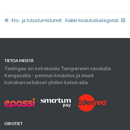
Irto- ja tutustumistunnit
Kaikki koulutuskategoriat
TIETOA MEISTÄ
Taidogas on koirakoulu Tampereen seudulla
Kangasalla - pennun koulutus ja muut
koiraharrastukset yhden katon alla.
OIKOTIET