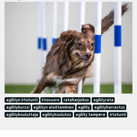
agilityn irtotunti
irtovuoro
rataharjoitus
agilityrata
agilitykurssi
agilityn aloittaminen
agility
agilityharrastus
agilitykouluttaja
agilitykoulutus
agility tampere
irtotunti