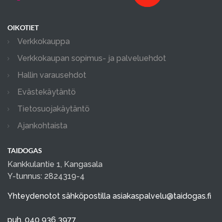
OIKOTIET
Verkkokauppa
Verkkokaupan sopimus- ja palveluehdot
Hallin varausehdot
Evästekäytäntö
Tietosuojakäytäntö
Ajankohtaista
TAIDOGAS
Kankkulantie 1, Kangasala
Y-tunnus: 2824319-4
Yhteydenotot sähköpostilla
asiakaspalvelu@taidogas.fi
puh. 040 936 3977