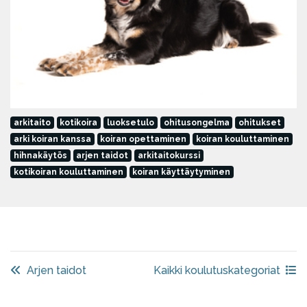
arkitaito
kotikoira
luoksetulo
ohitusongelma
ohitukset
arki koiran kanssa
koiran opettaminen
koiran kouluttaminen
hihnakäytös
arjen taidot
arkitaitokurssi
kotikoiran kouluttaminen
koiran käyttäytyminen
Arjen taidot
Kaikki koulutuskategoriat