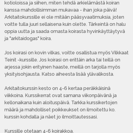
kotioloissa ja siihen, miten tehdä arkielämästä koiran
kanssa mahdollisimman mukavaa - ihan joka päivä!
Arkitaitokurssille ei ole mitään pääsyvaatimuksia, joten
voitte tulla juuri sellaisena kuin olette. Tärkeintä on halu
oppia uutta ja saada omasta koirasta hyvinkäyttäytyvä
ja "arkitaidogas" koira.
Jos koirasi on kovin vilkas, voitte osallistua myös Vilkkaat
Teinit -kurssille. Jos koirasi on erittäin arka tai teillä on
arjessa jokin erityinen haaste, meillä on tarjolla myös
yksityisohjausta. Katso aiheesta lisää ylävalikosta.
Arkitaitokurssin kesto on 4-6 kertaa peräkkäisinä
viikkoina. Kurssikerrat ovat samana viikonpäivänä ja
kellonaikana kuin aloituspäivä. Tarkka kurssikertojen
määrä ja mahdolliset poikkeukset on ilmoitettu ko.
kurssin kohdalla ja näet jo ilmoittautessasi.
Kurssille otetaan 4-6 koirakkoa.