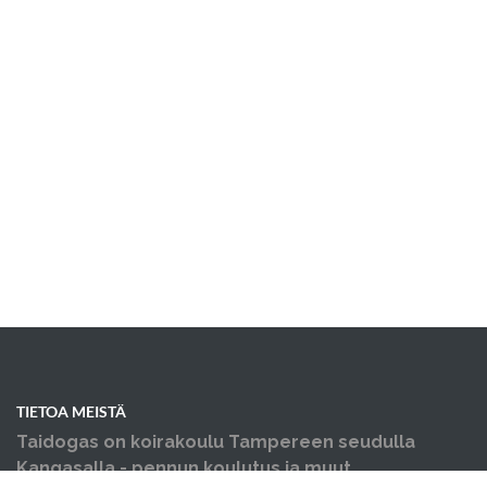
TIETOA MEISTÄ
Taidogas on koirakoulu Tampereen seudulla
Kangasalla - pennun koulutus ja muut