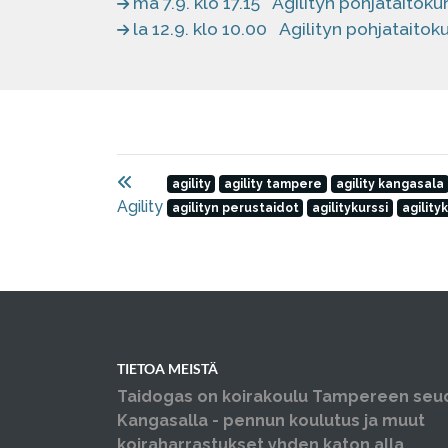
ma 7.9. klo 17.15
Agilityn pohjataitokur
la 12.9. klo 10.00
Agilityn pohjataitoku
agility
agility tampere
agility kangasala
Agility
agilityn perustaidot
agilitykurssi
agility
TIETOA MEISTÄ
Taidogas on koirakoulu Tampereen seu
Kangasalla - pennun koulutus ja muut
koiraharrastukset yhden katon alla.