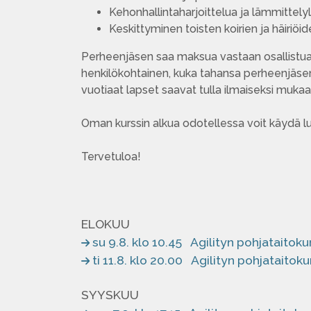
Kehonhallintaharjoittelua ja lämmittely
Keskittyminen toisten koirien ja häiriöi
Perheenjäsen saa maksua vastaan osallistua k
henkilökohtainen, kuka tahansa perheenjäsen
vuotiaat lapset saavat tulla ilmaiseksi muka
Oman kurssin alkua odotellessa voit käydä l
Tervetuloa!
ELOKUU
su 9.8. klo 10.45
Agilityn pohjataitoku
ti 11.8. klo 20.00
Agilityn pohjataitoku
SYYSKUU