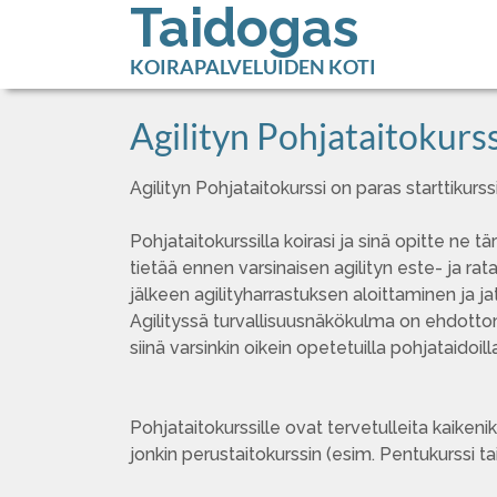
Taidogas
KOIRAPALVELUIDEN KOTI
Agilityn Pohjataitokur
Agilityn Pohjataitokurssi on paras starttikurs
Pohjataitokurssilla koirasi ja sinä opitte ne t
tietää ennen varsinaisen agilityn este- ja rat
jälkeen agilityharrastuksen aloittaminen ja 
Agilityssä turvallisuusnäkökulma on ehdott
siinä varsinkin oikein opetetuilla pohjataidoil
Pohjataitokurssille ovat tervetulleita kaikeni
jonkin perustaitokurssin (esim. Pentukurssi tai