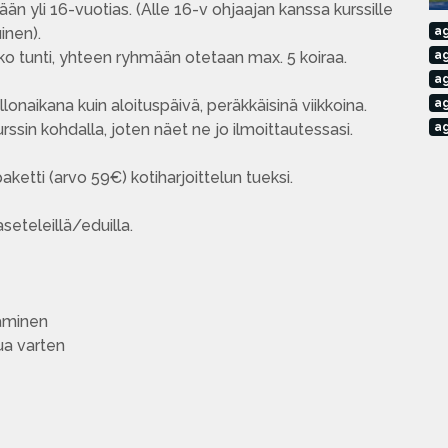
ään yli 16-vuotias. (Alle 16-v ohjaajan kanssa kurssille
inen).
ag
oko tunti, yhteen ryhmään otetaan max. 5 koiraa.
ag
ag
lonaikana kuin aloituspäivä, peräkkäisinä viikkoina.
ag
rssin kohdalla, joten näet ne jo ilmoittautessasi.
ag
aketti (arvo 59€) kotiharjoittelun tueksi.
seteleillä/eduilla.
aminen
ua varten