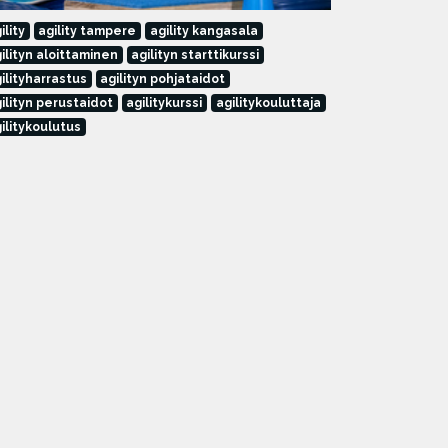
ility
agility tampere
agility kangasala
ilityn aloittaminen
agilityn starttikurssi
ilityharrastus
agilityn pohjataidot
ilityn perustaidot
agilitykurssi
agilitykouluttaja
ilitykoulutus