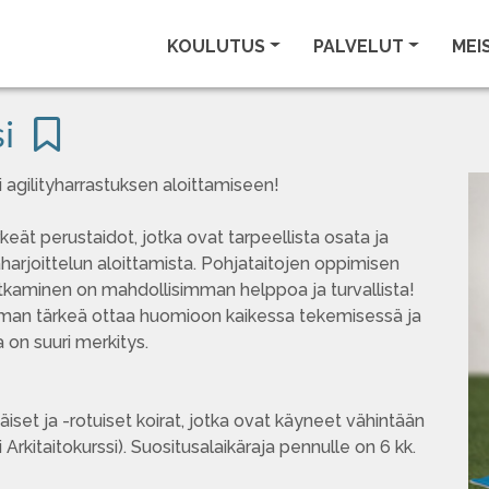
KOULUTUS
PALVELUT
MEI
ssi
si agilityharrastuksen aloittamiseen!
ärkeät perustaidot, jotka ovat tarpeellista osata ja
aharjoittelun aloittamista. Pohjataitojen oppimisen
jatkaminen on mahdollisimman helppoa ja turvallista!
oman tärkeä ottaa huomioon kaikessa tekemisessä ja
la on suuri merkitys.
käiset ja -rotuiset koirat, jotka ovat käyneet vähintään
 Arkitaitokurssi). Suositusalaikäraja pennulle on 6 kk.