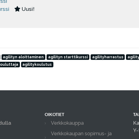
ssi
rssi
Uusi!
agilityn aloittaminen
agilityn starttikurssi
agilityharrastus
agili
kouluttaja
agilitykoulutus
OIKOTIET
TA
dulla
Verkkokauppa
Ka
Y-
Verkkokaupan sopimus- ja