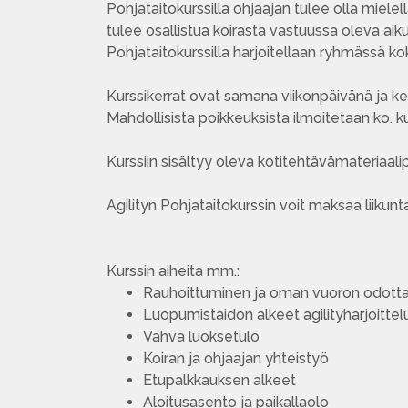
Pohjataitokurssilla ohjaajan tulee olla mielell
tulee osallistua koirasta vastuussa oleva aiku
Pohjataitokurssilla harjoitellaan ryhmässä k
Kurssikerrat ovat samana viikonpäivänä ja kel
Mahdollisista poikkeuksista ilmoitetaan ko. ku
Kurssiin sisältyy oleva kotitehtävämateriaalip
Agilityn Pohjataitokurssin voit maksaa liikunta
Kurssin aiheita mm.:
Rauhoittuminen ja oman vuoron odott
Luopumistaidon alkeet agilityharjoittel
Vahva luoksetulo
Koiran ja ohjaajan yhteistyö
Etupalkkauksen alkeet
Aloitusasento ja paikallaolo