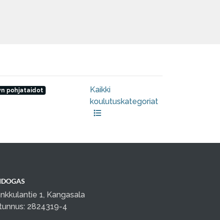
Kaikki
tyn pohjataidot
koulutuskategoriat
IDOGAS
nkkulantie 1, Kangasala
tunnus: 2824319-4