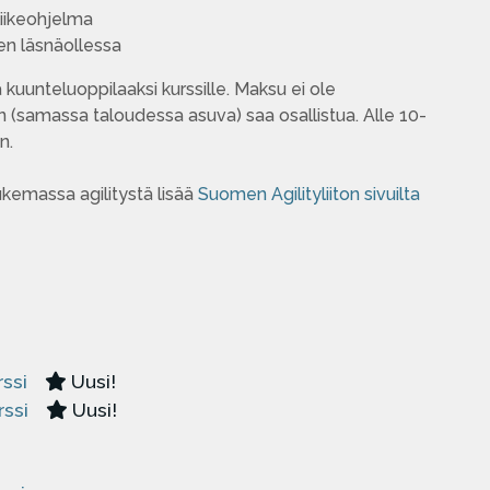
liikeohjelma
den läsnäollessa
uunteluoppilaaksi kurssille. Maksu ei ole
 (samassa taloudessa asuva) saa osallistua. Alle 10-
an.
ukemassa agilitystä lisää
Suomen Agilityliiton sivuilta
rssi
Uusi!
rssi
Uusi!