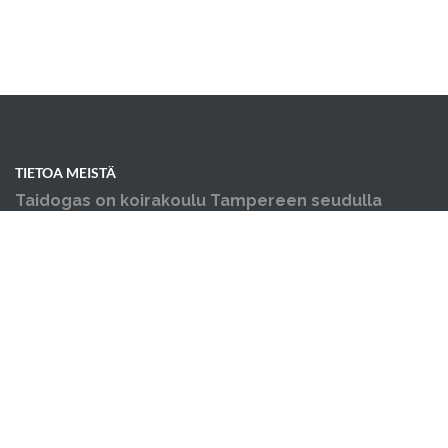
TIETOA MEISTÄ
Taidogas on koirakoulu Tampereen seudulla
Kangasalla - pennun koulutus ja muut
koiraharrastukset yhden katon alla.
OIKOTIET
Verkkokauppa