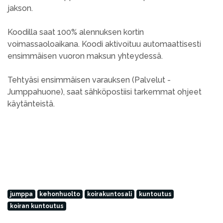
jakson.
Koodilla saat 100% alennuksen kortin
voimassaoloaikana. Koodi aktivoituu automaattisesti
ensimmäisen vuoron maksun yhteydessä.
Tehtyäsi ensimmäisen varauksen (Palvelut -
Jumppahuone), saat sähköpostiisi tarkemmat ohjeet
käytänteistä.
jumppa
kehonhuolto
koirakuntosali
kuntoutus
koiran kuntoutus