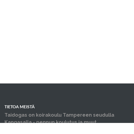
TIETOA MEISTÄ
Taidogas on koirakoulu Tampereen seudulla
Kangasalla - pennun koulutus ja muut
koiraharrastukset yhden katon alla.