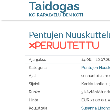
Taidogas
KOIRAPALVELUIDEN KOTI
Pentujen Nuuskuttel
peruutettu
Ajanjakso
14.06. - 12.07.2
Kategoria
Pentujen Nuusku
Ajat
sunnuntaisin, 1
Sijainti
Kankkulantie 1
Runko
3 käytäntötunti
Hinta
EUR 71.00
(sis. 
Kouluttaja
Susanna Lindh