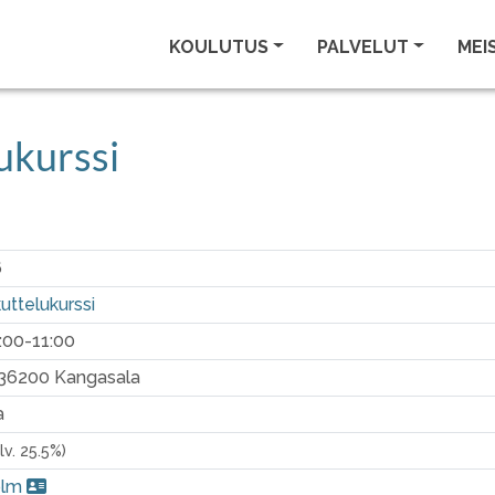
KOULUTUS
PALVELUT
MEI
ukurssi
6
ttelukurssi
0:00-11:00
, 36200 Kangasala
a
alv. 25.5%)
olm