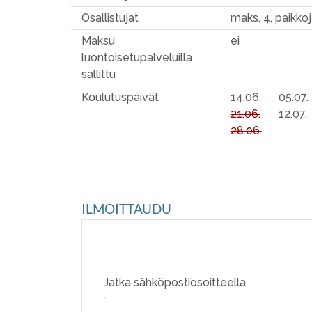
Osallistujat
maks. 4, paikkoj
Maksu
ei
luontoisetupalveluilla
sallittu
Koulutuspäivät
14.06.
05.07.
21.06.
12.07.
28.06.
ILMOITTAUDU
Jatka sähköpostiosoitteella