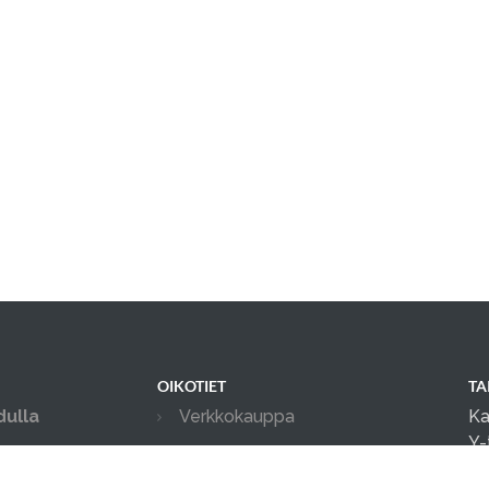
OIKOTIET
TA
dulla
Verkkokauppa
Ka
Y-
Verkkokaupan sopimus- ja
palveluehdot
Yh