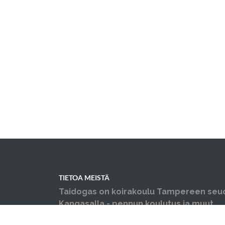
TIETOA MEISTÄ
Taidogas on koirakoulu Tampereen seu
Kangasalla - pennun koulutus ja muut
koiraharrastukset yhden katon alla.