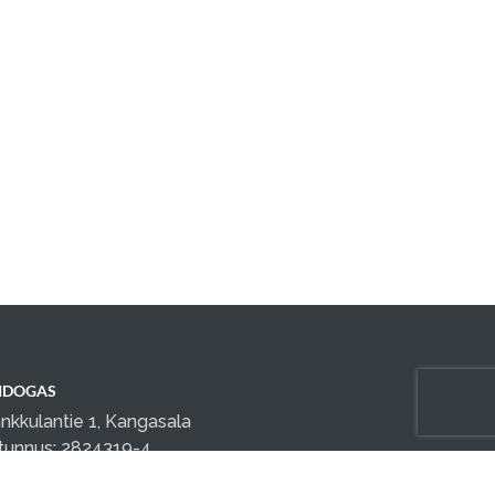
IDOGAS
nkkulantie 1, Kangasala
tunnus: 2824319-4
teydenotot sähköpostilla