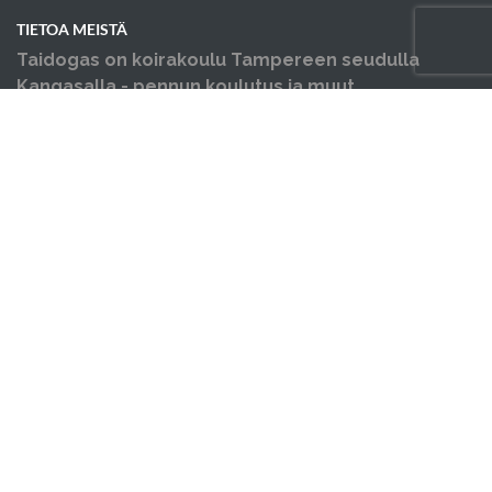
TIETOA MEISTÄ
Taidogas on koirakoulu Tampereen seudulla
Kangasalla - pennun koulutus ja muut
koiraharrastukset yhden katon alla.
OIKOTIET
Verkkokauppa
Verkkokaupan sopimus- ja palveluehdot
Hallin varausehdot
Evästekäytäntö
Tietosuojakäytäntö
Ajankohtaista