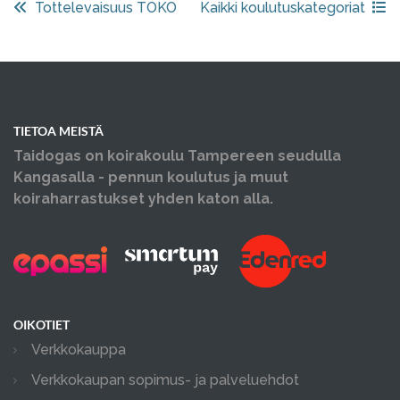
Tottelevaisuus TOKO
Kaikki koulutuskategoriat
TIETOA MEISTÄ
Taidogas on koirakoulu Tampereen seudulla
Kangasalla - pennun koulutus ja muut
koiraharrastukset yhden katon alla.
OIKOTIET
Verkkokauppa
Verkkokaupan sopimus- ja palveluehdot