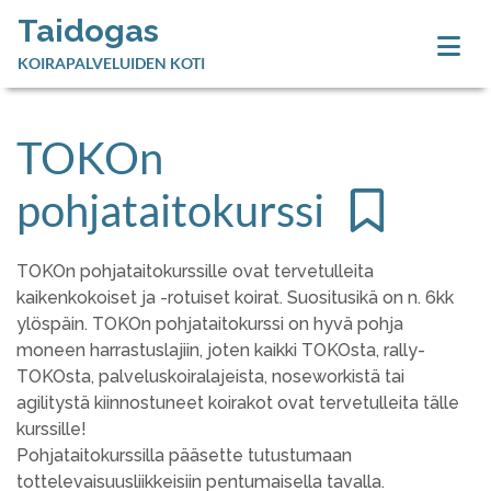
Taidogas
KOIRAPALVELUIDEN KOTI
TOKOn
pohjataitokurssi
TOKOn pohjataitokurssille ovat tervetulleita
kaikenkokoiset ja -rotuiset koirat. Suositusikä on n. 6kk
ylöspäin. TOKOn pohjataitokurssi on hyvä pohja
moneen harrastuslajiin, joten kaikki TOKOsta, rally-
TOKOsta, palveluskoiralajeista, noseworkistä tai
agilitystä kiinnostuneet koirakot ovat tervetulleita tälle
kurssille!
Pohjataitokurssilla pääsette tutustumaan
tottelevaisuusliikkeisiin pentumaisella tavalla.