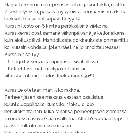
Harjoittelemme mm. perusasentoa ja kontaktia, malttia
/ keskittymistä, paikalla pysymistä, seuraamisen alkeita,
luoksetuloa ja luoksepäästävyyttä.
Kurssin kesto on 6 kertaa peräkkäisinä viikkoina.
Kurssikerrat ovat samana viikonpäivänä ja kellonaikana
kuin aloituspäivä. Mahdollisista poikkeuksista on mainittu
ko. kurssin kohdalla, joten näet ne jo ilmoittautessasi.
Kurssiin sisältyy:
- 6 harjoituskertaa lämpimässä sisähallissa.
- Kotitehtävämateriaalipaketti kurssin
aiheista kotiharjoittelun tueksi (arvo 59€).
Kurssille otetaan max. 5 koirakkoa.
Perheenjäsen saa maksua vastaan osallistua
kuunteluoppilaaksi kurssille. Maksu ei ole
henkilökohtainen, kuka tahansa perheenjäsen (samassa
taloudessa asuva) saa osallistua. Alle 10-vuotiaat lapset
saavat tulla ilmaiseksi mukaan.
Voit ostaa perheenjäsenkurssipaikan