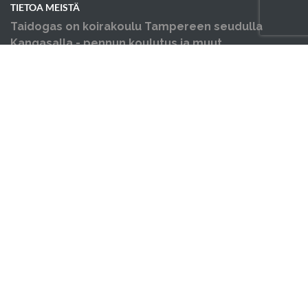
TIETOA MEISTÄ
Taidogas on koirakoulu Tampereen seudulla
Kangasalla - pennun koulutus ja muut
koiraharrastukset yhden katon alla.
OIKOTIET
Verkkokauppa
Verkkokaupan sopimus- ja palveluehdot
Hallin varausehdot
Evästekäytäntö
Tietosuojakäytäntö
Ajankohtaista