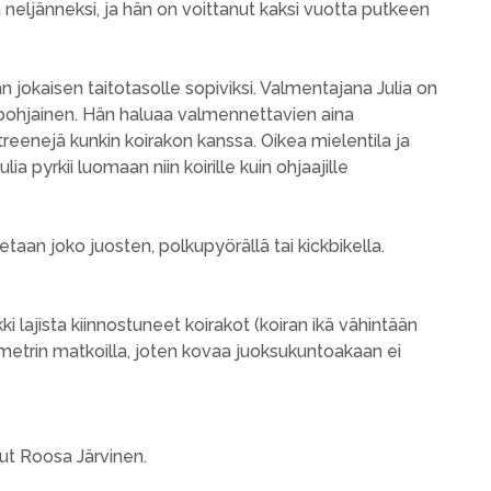
 neljänneksi, ja hän on voittanut kaksi vuotta putkeen
 jokaisen taitotasolle sopiviksi. Valmentajana Julia on
npohjainen. Hän haluaa valmennettavien aina
reenejä kunkin koirakon kanssa. Oikea mielentila ja
a pyrkii luomaan niin koirille kuin ohjaajille
an joko juosten, polkupyörällä tai kickbikella.
 lajista kiinnostuneet koirakot (koiran ikä vähintään
trin matkoilla, joten kovaa juoksukuntoakaan ei
nut Roosa Järvinen.