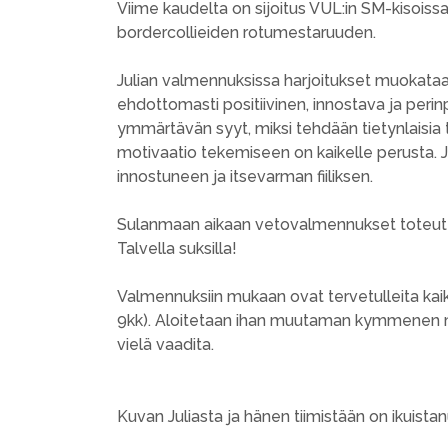
Viime kaudelta on sijoitus VUL:in SM-kisoissa
bordercollieiden rotumestaruuden.
Julian valmennuksissa harjoitukset muokataan
ehdottomasti positiivinen, innostava ja peri
ymmärtävän syyt, miksi tehdään tietynlaisia t
motivaatio tekemiseen on kaikelle perusta. Juli
innostuneen ja itsevarman fiiliksen.
Sulanmaan aikaan vetovalmennukset toteuteta
Talvella suksilla!
Valmennuksiin mukaan ovat tervetulleita kaikki
9kk). Aloitetaan ihan muutaman kymmenen me
vielä vaadita.
Kuvan Juliasta ja hänen tiimistään on ikuista