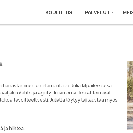
KOULUTUS
PALVELUT
MEI
tä.
sa harrastaminen on elämäntapa. Julia kilpailee sekä
valjakkohiihto ja agility. Julian omat koirat toimivat
tokoa tavoitteellisesti. Julialta löytyy lajitaustaa myös
ä ja hiihtoa.