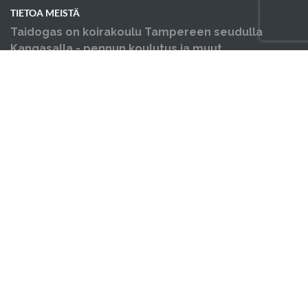
TIETOA MEISTÄ
Taidogas on koirakoulu Tampereen seudulla
Kangasalla - pennun koulutus ja muut
koiraharrastukset yhden katon alla.
OIKOTIET
Verkkokauppa
Verkkokaupan sopimus- ja palveluehdot
Hallin varausehdot
Evästekäytäntö
Tietosuojakäytäntö
Ajankohtaista