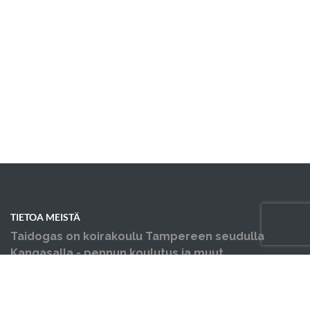
TIETOA MEISTÄ
Taidogas on koirakoulu Tampereen seudulla
Kangasalla - pennun koulutus ja muut
koiraharrastukset yhden katon alla.