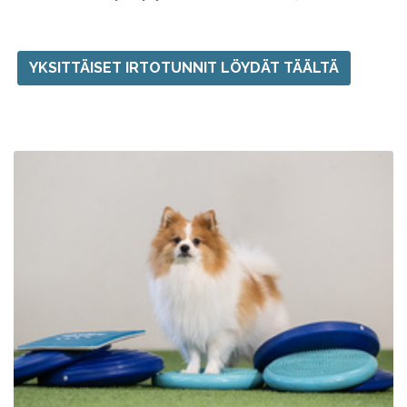
YKSITTÄISET IRTOTUNNIT LÖYDÄT TÄÄLTÄ