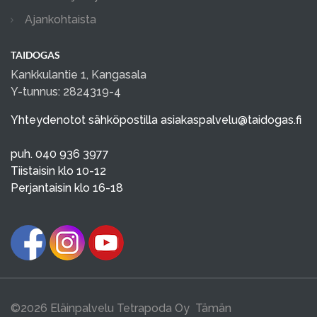
Ajankohtaista
TAIDOGAS
Kankkulantie 1, Kangasala
Y-tunnus: 2824319-4
Yhteydenotot sähköpostilla
asiakaspalvelu@taidogas.fi
puh. 040 936 3977
Tiistaisin klo 10-12
Perjantaisin klo 16-18
©2026 Eläinpalvelu Tetrapoda Oy Tämän