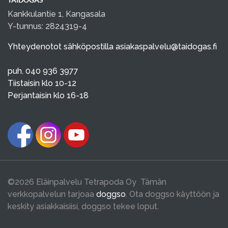
Kankkulantie 1, Kangasala
Y-tunnus: 2824319-4
Yhteydenotot sähköpostilla
asiakaspalvelu@taidogas.fi
puh. 040 936 3977
Tiistaisin klo 10-12
Perjantaisin klo 16-18
©2026 Eläinpalvelu Tetrapoda Oy Tämän
verkkopalvelun tarjoaa
doggso
. Ota doggso käyttöön ja
keskity asiakkaisiisi, doggso tekee loput.