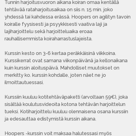
Tunnin harjoitusvuoron aikana koiran omaa kentällä
tehtävää rataharjoitusaikaa on siis n. 15 min. joko
yhdessä tai kahdessa erässä. Hoopers on agilityn tavoin
koiralle fyysisesti ja psyykkisesti vaativa laji ja
lajiharjoittelu sekä harjoitteluaika eroaa
rauhallisemmista koiraharrastuslajeista.
Kurssin kesto on 3-6 kertaa peräkkäisinä viikkoina.
Kurssikerrat ovat samana viikonpäivänä ja kellonaikana
kuin kurssin aloituspäivä. Mahdolliset muutokset on
merkitty ko. kurssin kohdalle, joten näet ne jo
ilmoittautuessasi.
Kurssiin kuuluu kotitehtäväpaketti (arvoltaan 59€), joka
sisältää koulutusvideoita kotona tehtävän harjoittelun
tueksi. Kotiharjoittelu kuuluu olennaisena osana kurssiin
ja edesauttaa edistymistä kurssin aikana.
Hoopers -kurssin voit maksaa halutessasi myös