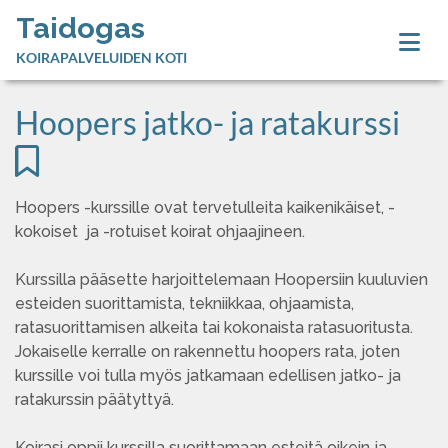
Taidogas
KOIRAPALVELUIDEN KOTI
Hoopers jatko- ja ratakurssi
Hoopers -kurssille ovat tervetulleita kaikenikäiset, -
kokoiset ja -rotuiset koirat ohjaajineen.
Kurssilla pääsette harjoittelemaan Hoopersiin kuuluvien
esteiden suorittamista, tekniikkaa, ohjaamista,
ratasuorittamisen alkeita tai kokonaista ratasuoritusta.
Jokaiselle kerralle on rakennettu hoopers rata, joten
kurssille voi tulla myös jatkamaan edellisen jatko- ja
ratakurssin päätyttyä.
Koirasi oppii kurssilla suorittamaan esteitä oikein ja