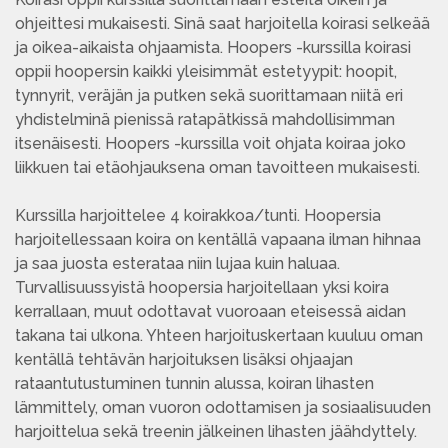
ohjeittesi mukaisesti. Sinä saat harjoitella koirasi selkeää
ja oikea-aikaista ohjaamista. Hoopers -kurssilla koirasi
oppii hoopersin kaikki yleisimmät estetyypit: hoopit,
tynnyrit, veräjän ja putken sekä suorittamaan niitä eri
yhdistelminä pienissä ratapätkissä mahdollisimman
itsenäisesti. Hoopers -kurssilla voit ohjata koiraa joko
liikkuen tai etäohjauksena oman tavoitteen mukaisesti.
Kurssilla harjoittelee 4 koirakkoa/tunti. Hoopersia
harjoitellessaan koira on kentällä vapaana ilman hihnaa
ja saa juosta esterataa niin lujaa kuin haluaa.
Turvallisuussyistä hoopersia harjoitellaan yksi koira
kerrallaan, muut odottavat vuoroaan eteisessä aidan
takana tai ulkona. Yhteen harjoituskertaan kuuluu oman
kentällä tehtävän harjoituksen lisäksi ohjaajan
rataantutustuminen tunnin alussa, koiran lihasten
lämmittely, oman vuoron odottamisen ja sosiaalisuuden
harjoittelua sekä treenin jälkeinen lihasten jäähdyttely.