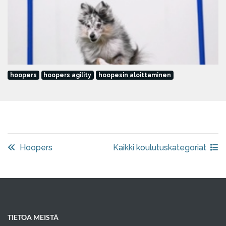
hoopers
hoopers agility
hoopesin aloittaminen
Hoopers
Kaikki koulutuskategoriat
TIETOA MEISTÄ