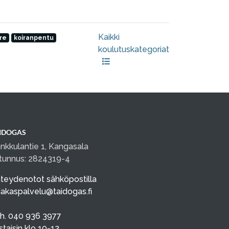
Kaikki
re
koiranpentu
koulutuskategoriat
IDOGAS
nkkulantie 1, Kangasala
tunnus: 2824319-4
teydenotot sähköpostilla
iakaspalvelu@taidogas.fi
h. 040 936 3977
istaisin klo 10-12