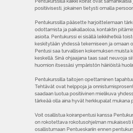
Pentukurssilla kaikki koirat ovat samanikäisiä
positiivisesti, jokainen tietysti omalla persoon
Pentukurssilla pääsette harjoittelemaan tärk
odottamista ja paikallaoloa, kontaktin pitäm
asioita. Pentukurssi ei sisällä leikkihetkiä to
keskitytään yhdessä tekemiseen ja omaan ohj
Pentusi saa turvallisen kokemuksen muista ko
keskellä. Sinä ohjaajana taas saat neuvoja si
huomion itsessäsi ympäristön häiriöistä huol
Pentukurssilla taitojen opettaminen tapahtuu
Tehtävät ovat helppoja ja onnistumisprosent
saadaan luotua positiivinen mielikuva yhdess
tärkeää olla aina hyvät herkkupalat mukana 
Voit osallistua koiranpentusi kanssa Pentuku
on rokotettava rokotusohjelman mukaisesti 
osallistumaan Pentueskariin ennen pentukurss