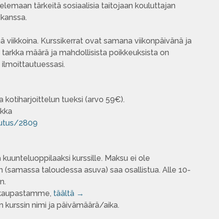
elemaan tärkeitä sosiaalisia taitojaan kouluttajan
 kanssa.
ä viikkoina. Kurssikerrat ovat samana viikonpäivänä ja
n tarkka määrä ja mahdollisista poikkeuksista on
 ilmoittautuessasi.
a kotiharjoittelun tueksi (arvo 59€).
ikka
lutus/2809
uunteluoppilaaksi kurssille. Maksu ei ole
 (samassa taloudessa asuva) saa osallistua. Alle 10-
an.
kokaupastamme,
täältä →
 kurssin nimi ja päivämäärä/aika.