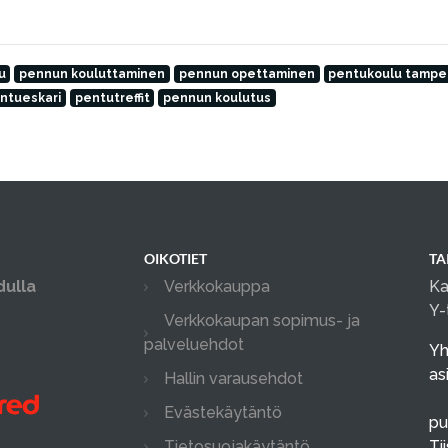
u
pennun kouluttaminen
pennun opettaminen
pentukoulu tampe
ntueskari
pentutreffit
pennun koulutus
OIKOTIET
TA
dulla
Verkkokauppa
Ka
Y-
Verkkokaupan sopimus- ja
palveluehdot
Yh
as
Hallin varausehdot
Evästekäytäntö
pu
Tietosuojakäytäntö
Ti