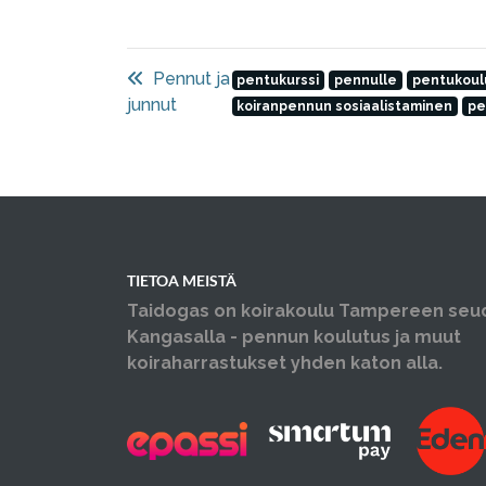
Pennut ja
pentukurssi
pennulle
pentukoul
junnut
koiranpennun sosiaalistaminen
pe
TIETOA MEISTÄ
Taidogas on koirakoulu Tampereen seu
Kangasalla - pennun koulutus ja muut
koiraharrastukset yhden katon alla.