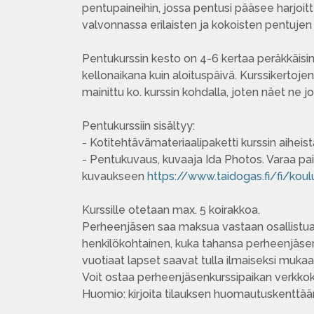
pentupaineihin, jossa pentusi pääsee harjoitt
valvonnassa erilaisten ja kokoisten pentujen
Pentukurssin kesto on 4-6 kertaa peräkkäisin
kellonaikana kuin aloituspäivä. Kurssikertoje
mainittu ko. kurssin kohdalla, joten näet ne jo
Pentukurssiin sisältyy:
- Kotitehtävämateriaalipaketti kurssin aiheist
- Pentukuvaus, kuvaaja Ida Photos. Varaa pa
kuvaukseen
https://www.taidogas.fi/fi/kou
Kurssille otetaan max. 5 koirakkoa.
Perheenjäsen saa maksua vastaan osallistua k
henkilökohtainen, kuka tahansa perheenjäsen
vuotiaat lapset saavat tulla ilmaiseksi muka
Voit ostaa perheenjäsenkurssipaikan verk
Huomio: kirjoita tilauksen huomautuskenttään