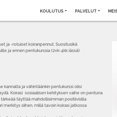
KOULUTUS
PALVELUT
MEI
set ja -rotuiset koiranpennut. Suositusikä
uille ja ennen pentukurssia (2vk-4kk iässä)
kannalta ja vähintäänkin pentukurssi olisi
dä. Koirasi sosiaalisen kehityksen vaihe on pentuna
tärkeää täyttää mahdollisimman positiivisilla
ri merkitys siihen, millä tavoin koirasi jatkossa