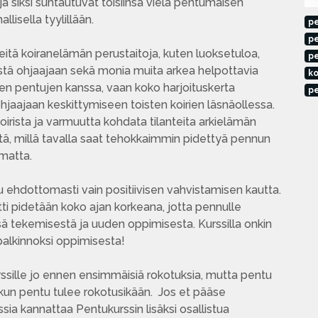
 ja siksi suhtautuvat toisiinsa vielä pentumaisen
allisella tyylillään.
pe
p
eitä koiranelämän perustaitoja, kuten luoksetuloa,
p
istä ohjaajaan sekä monia muita arkea helpottavia
ko
isten pentujen kanssa, vaan koko harjoituskerta
pe
aajaan keskittymiseen toisten koirien läsnäollessa.
irista ja varmuutta kohdata tilanteita arkielämän
itä, millä tavalla saat tehokkaimmin pidettyä pennun
imatta.
 ehdottomasti vain positiivisen vahvistamisen kautta.
ti pidetään koko ajan korkeana, jotta pennulle
ä tekemisestä ja uuden oppimisesta. Kurssilla onkin
palkinnoksi oppimisesta!
rssille jo ennen ensimmäisiä rokotuksia, mutta pentu
kun pentu tulee rokotusikään. Jos et pääse
ia kannattaa Pentukurssin lisäksi osallistua