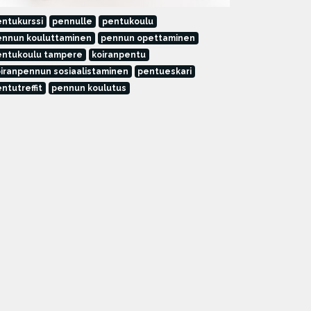
ntukurssi
pennulle
pentukoulu
ennun kouluttaminen
pennun opettaminen
entukoulu tampere
koiranpentu
iranpennun sosiaalistaminen
pentueskari
ntutreffit
pennun koulutus