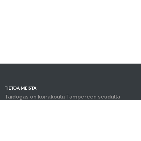
TIETOA MEISTÄ
Taidogas on koirakoulu Tampereen seudulla
Kangasalla - pennun koulutus ja muut
koiraharrastukset yhden katon alla.