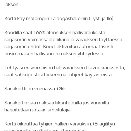
jakson.
Kortti käy molempiin Taidogashalleihin (Lysti ja Ilo).
Koodilla saat 100% alennuksen hallivarauksista
sarjakortin voimassaoloaikana ja varauksen täyttäessä
sarjakortin ehdot. Koodi aktivoituu automaattisesti
ensimmäisen hallivuoron maksun yhteydessä.
Tehtyäsi ensimmäisen hallivarauksen tilavuokrauksesta,
saat sähköpostiisi tarkemmat ohjeet käytänteistä.
Sarjakortti on voimassa 12kk.
Sarjakortin saa maksaa liikunteduilla jos vuoroilla
harjoitellaan jotakin urheilulajia.
Kortti oikeuttaa tyhjien hallien varauksiin. (Ei agilityn
ratavuoroille su illasta ma iltapäivään)