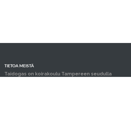
TIETOA MEISTÄ
Taidogas on koirakoulu Tampereen seudulla
Kangasalla - pennun koulutus ja muut
koiraharrastukset yhden katon alla.
OIKOTIET