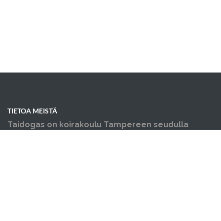
TIETOA MEISTÄ
Taidogas on koirakoulu Tampereen seudulla
Kangasalla - pennun koulutus ja muut
koiraharrastukset yhden katon alla.
OIKOTIET