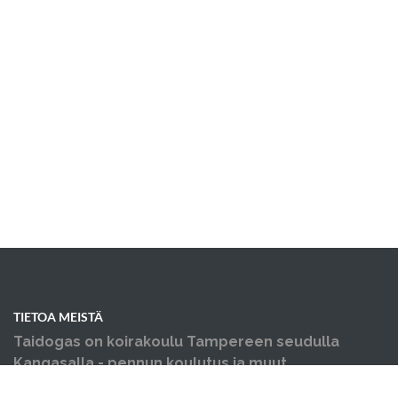
TIETOA MEISTÄ
Taidogas on koirakoulu Tampereen seudulla
Kangasalla - pennun koulutus ja muut
koiraharrastukset yhden katon alla.