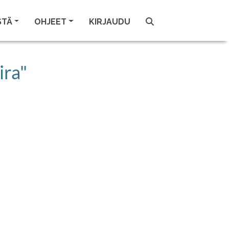
STÄ
OHJEET
KIRJAUDU
ira"