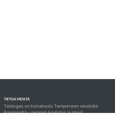
TIETOA MEISTÄ
Taidogas on koirakoulu Tampereen seudulla
Kangasalla - pennun koulutus ja muut