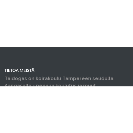
TIETOA MEISTÄ
Taidogas on koirakoulu Tampereen seudulla
Kangasalla - pennun koulutus ja muut
koiraharrastukset yhden katon alla.