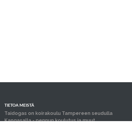
TIETOA MEISTÄ
Taidogas on koirakoulu Tampereen seudulla
Kangasalla - pennun koulutus ja muut
koiraharrastukset yhden katon alla.