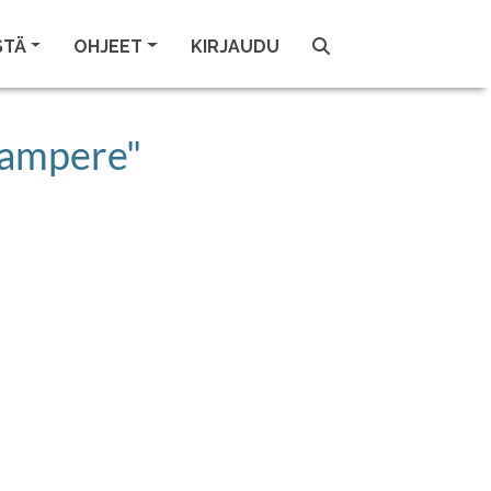
STÄ
OHJEET
KIRJAUDU
 tampere"