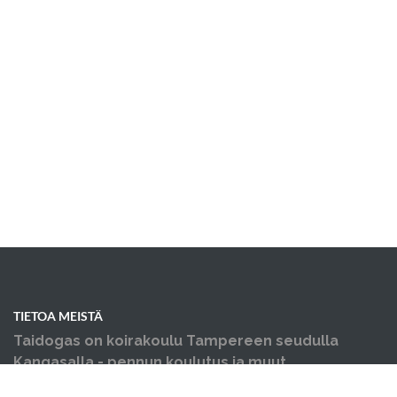
TIETOA MEISTÄ
Taidogas on koirakoulu Tampereen seudulla
Kangasalla - pennun koulutus ja muut
koiraharrastukset yhden katon alla.