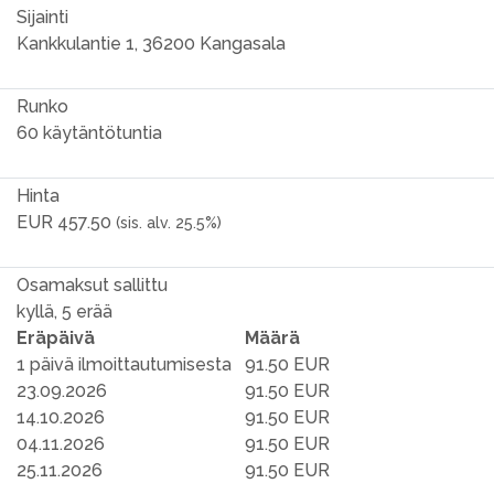
Sijainti
Kankkulantie 1, 36200 Kangasala
Runko
60 käytäntötuntia
Hinta
EUR 457.50
(sis. alv. 25.5%)
Osamaksut sallittu
kyllä, 5 erää
Eräpäivä
Määrä
1 päivä ilmoittautumisesta
91.50 EUR
23.09.2026
91.50 EUR
14.10.2026
91.50 EUR
04.11.2026
91.50 EUR
25.11.2026
91.50 EUR