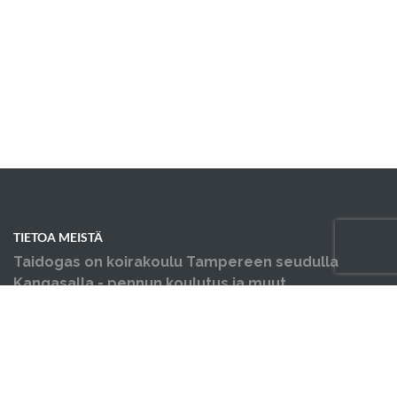
TIETOA MEISTÄ
Taidogas on koirakoulu Tampereen seudulla
Kangasalla - pennun koulutus ja muut
koiraharrastukset yhden katon alla.