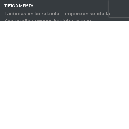
TIETOA MEISTÄ
Taidogas on koirakoulu Tampereen seudulla
Kangasalla - pennun koulutus ja muut
koiraharrastukset yhden katon alla.
OIKOTIET
Verkkokauppa
Verkkokaupan sopimus- ja palveluehdot
Hallin varausehdot
Evästekäytäntö
Tietosuojakäytäntö
Ajankohtaista